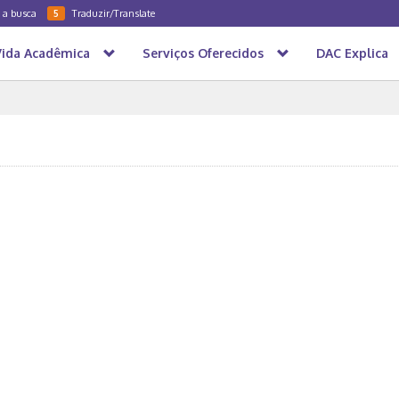
a a busca
Traduzir/Translate
5
Vida Acadêmica
Serviços Oferecidos
DAC Explica