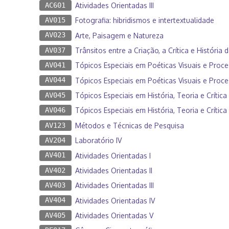
AC601
Atividades Orientadas III
AV015
Fotografia: hibridismos e intertextualidade
AV023
Arte, Paisagem e Natureza
AV037
Trânsitos entre a Criação, a Crítica e História 
AV041
Tópicos Especiais em Poéticas Visuais e Proce
AV044
Tópicos Especiais em Poéticas Visuais e Proce
AV045
Tópicos Especiais em História, Teoria e Crítica 
AV046
Tópicos Especiais em História, Teoria e Crítica 
AV123
Métodos e Técnicas de Pesquisa
AV204
Laboratório IV
AV401
Atividades Orientadas I
AV402
Atividades Orientadas II
AV403
Atividades Orientadas III
AV404
Atividades Orientadas IV
AV405
Atividades Orientadas V