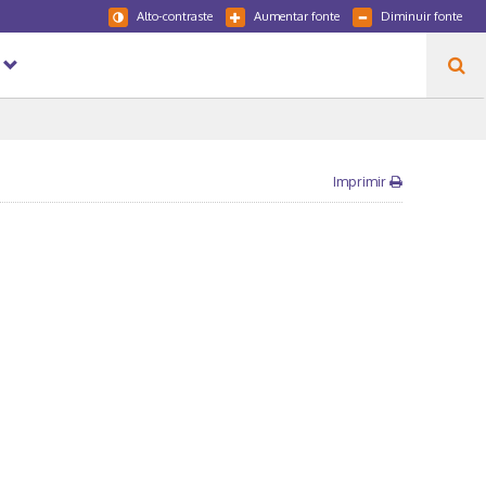
Alto-contraste
Aumentar fonte
Diminuir fonte
Imprimir