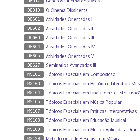
DE017
Gêneros Cinematográficos
DE019
O Cinema Dissidente
DE601
Atividades Orientadas I
DE602
Atividades Orientadas II
DE603
Atividades Orientadas III
DE604
Atividades Orientadas IV
DE605
Atividades Orientadas V
DE627
Seminários Avançados III
MS101
Tópicos Especiais em Composição
MS103
Tópicos Especiais em História e Literatura Mus
MS104
Tópicos Especiais em Linguagem e Estruturaç
MS105
Tópicos Especiais em Música Popular
MS107
Tópicos Especiais em Práticas Interpretativas
MS108
Tópicos Especiais em Educação Musical
MS109
Tópicos Especiais em Música Aplicada à Drama
MS129
Metodologia de Pesquisa em Música