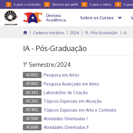
Ir para o conteúdo
Serviços por perfil
Ir para o menu
Ir par
1
2
3
4
Sobre os Cursos
Caderno Horários
2024
1S - Pós-Graduação
IA
IA - Pós-Graduação
1º Semestre/2024
AC001
Pesquisa em Artes
AC002
Pesquisa Avançada em Artes
AC101
Laboratório de Criação
AC202
Tópicos Especiais em Atuação
AC401
Tópicos Especiais em Arte e Contexto
AC500
Atividades Orientadas I
AC600
Atividades Orientadas II