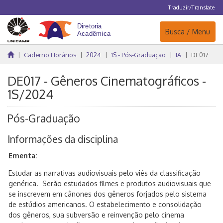
Traduzir/Translate
Navegação
Busca / Menu
Caderno Horários
2024
1S - Pós-Graduação
IA
DE017
DE017 - Gêneros Cinematográficos -
1S/2024
Pós-Graduação
Informações da disciplina
Ementa:
Estudar as narrativas audiovisuais pelo viés da classificação
genérica. Serão estudados filmes e produtos audiovisuais que
se inscrevem em cânones dos gêneros forjados pelo sistema
de estúdios americanos. O estabelecimento e consolidação
dos gêneros, sua subversão e reinvenção pelo cinema