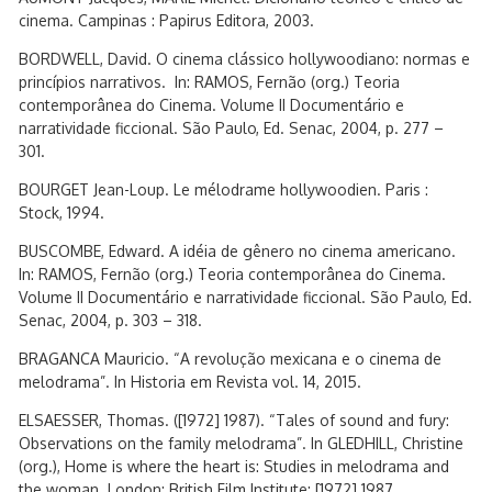
cinema. Campinas : Papirus Editora, 2003.
BORDWELL, David. O cinema clássico hollywoodiano: normas e
princípios narrativos. In: RAMOS, Fernão (org.) Teoria
contemporânea do Cinema. Volume II Documentário e
narratividade ficcional. São Paulo, Ed. Senac, 2004, p. 277 –
301.
BOURGET Jean-Loup. Le mélodrame hollywoodien. Paris :
Stock, 1994.
BUSCOMBE, Edward. A idéia de gênero no cinema americano.
In: RAMOS, Fernão (org.) Teoria contemporânea do Cinema.
Volume II Documentário e narratividade ficcional. São Paulo, Ed.
Senac, 2004, p. 303 – 318.
BRAGANCA Mauricio. “A revolução mexicana e o cinema de
melodrama”. In Historia em Revista vol. 14, 2015.
ELSAESSER, Thomas. ([1972] 1987). “Tales of sound and fury:
Observations on the family melodrama”. In GLEDHILL, Christine
(org.), Home is where the heart is: Studies in melodrama and
the woman. London: British Film Institute: [1972] 1987.