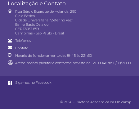
Localização e Contato
Rua Sérgio Buarque de Holanda, 290
Ciclo Básico II
Cidade Universitária "Zeferino Vaz"
Bairro Barão Geraldo
CEP 13083-859
Campinas - São Paulo - Brasil
Telefones
Contato
Horário de funcionamento das 8h45 às 22h30
Atendimento prioritário conforme previsto na
Lei 10048 de 11/08/2000
Siga-nos no Facebook
© 2026 - Diretoria Acadêmica da Unicamp