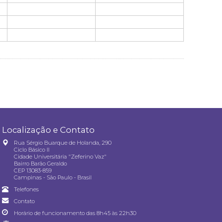
Localização e Contato
Rua Sérgio Buarque de Holanda, 290
Ciclo Básico II
Cidade Universitária "Zeferino Vaz"
Bairro Barão Geraldo
CEP 13083-859
Campinas - São Paulo - Brasil
Telefones
Contato
Horário de funcionamento das 8h45 às 22h30