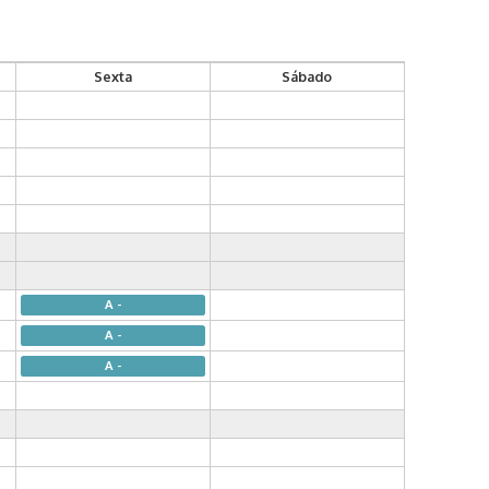
Sexta
Sábado
A -
A -
A -