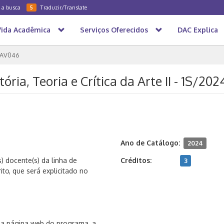
a a busca
Traduzir/Translate
5
Vida Acadêmica
Serviços Oferecidos
DAC Explica
AV046
ria, Teoria e Crítica da Arte II - 1S/202
Ano de Catálogo:
2024
) docente(s) da linha de
Créditos:
3
rito, que será explicitado no
, na página web do programa, a