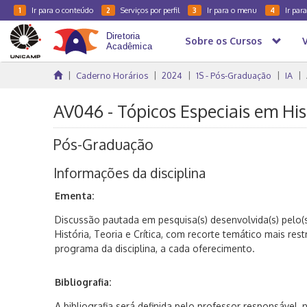
Ir para o conteúdo
Serviços por perfil
Ir para o menu
Ir par
1
2
3
4
Sobre os Cursos
Caderno Horários
2024
1S - Pós-Graduação
IA
AV046 - Tópicos Especiais em Histó
Pós-Graduação
Informações da disciplina
Ementa:
Discussão pautada em pesquisa(s) desenvolvida(s) pelo(s
História, Teoria e Crítica, com recorte temático mais rest
programa da disciplina, a cada oferecimento.
Bibliografia:
A bibliografia será definida pelo professor responsável