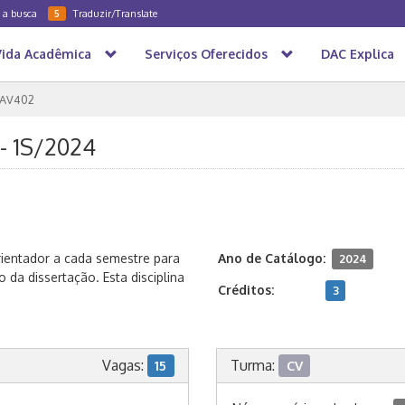
a a busca
Traduzir/Translate
5
Vida Acadêmica
Serviços Oferecidos
DAC Explica
AV402
 - 1S/2024
rientador a cada semestre para
Ano de Catálogo:
2024
 da dissertação. Esta disciplina
Créditos:
3
Vagas:
Turma:
15
CV