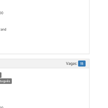
:00
rand
Vagas:
15
tuguês
:00