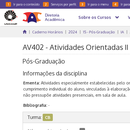
Ir para o conteúdo
Serviços por perfil
Ir para o menu
Ir par
1
2
3
4
Sobre os Cursos
Caderno Horários
2024
1S - Pós-Graduação
IA
AV402 - Atividades Orientadas II
Pós-Graduação
Informações da disciplina
Ementa:
Atividades especialmente estabelecidas pelo o
cumprimento individual do aluno, vinculadas à elaboração
não pressupõe atividades presenciais, em sala de aula.
Bibliografia:
-
Turma:
CB