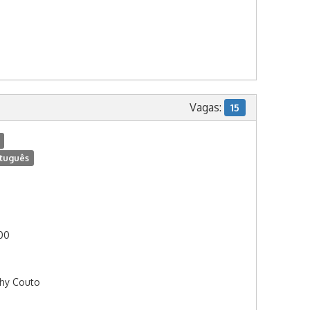
Vagas:
15
tuguês
:00
thy Couto