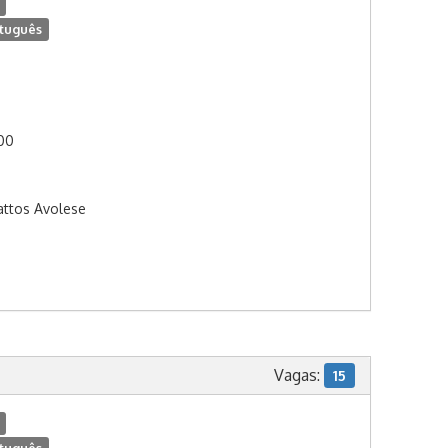
tuguês
:00
attos Avolese
Vagas:
15