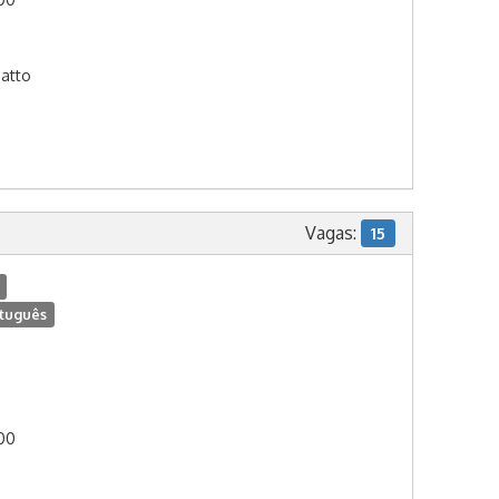
natto
Vagas:
15
tuguês
:00