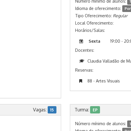
Número mínimo de alunos:
1
Idioma de oferecimento:
Por
Tipo Oferecimento:
Regular
Local Oferecimento:
Horários/Salas:
Sexta
19:00 - 20
Docentes:
Claudia Valladão de M
Reservas:
88 - Artes Visuais
Vagas:
Turma:
15
EP
Número mínimo de alunos:
1
Idioma de oferecimento: