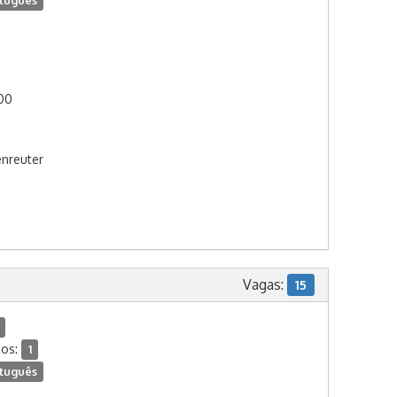
tuguês
:00
nreuter
Vagas:
15
dos:
1
tuguês