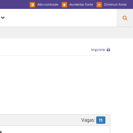
Alto-contraste
Aumentar fonte
Diminuir fonte
Imprimir
Vagas:
15