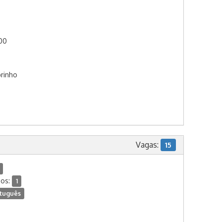
:00
brinho
Vagas:
15
dos:
1
tuguês