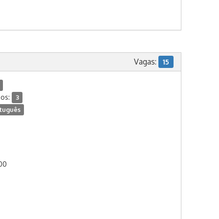
Vagas:
15
dos:
3
tuguês
:00