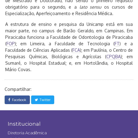
de Mestrado e Doutorado, não sendo o primeiro requisito
obrigatório para o segundo, e a
lato sensu
os cursos de
Especialização, Aperfeiçoamento e Residência Médica.
A estrutura de ensino e pesquisa da Unicamp está em sua
maior parte, no campus de Barão Geraldo, em Campinas. Em
Piracicaba funciona a Faculdade de Odontologia de Piracicaba
(
FOP
); em Limeira, a Faculdade de Tecnologia (
FT
) e a
Faculdade de Ciências Aplicadas (
FCA
); em Paulínia, o Centro de
Pesquisas Químicas, Biológicas e Agrícolas (
CPQBA
); em
Sumaré, o Hospital Estadual; e, em Hortolândia, o Hospital
Mário Covas.
Compartilhar:
Facebook
Twitter
Institucional
Diretoria Acadêmica