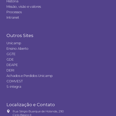
História
Missão, visão e valores
Processos
Intranet
Outros Sites
Unicamp
Ensino Aberto
GGTE
GDE
DEAPE
DERI
Achados e Perdidos Unicamp
COMVEST
S-integra
Localização e Contato
Rua Sérgio Buarque de Holanda, 290
Ciclo Básico II