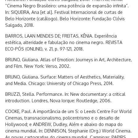
“Cinema Negro Brasileiro: uma potência de expansão infinita”.
In: SIQUEIRA, Ana [et al]. Festival Internacional de curtas de
Belo Horizonte (catálogo). Belo Horizonte: Fundação Clóvis
Salgado, 2018.
BARROS, LAAN MENDES DE; FREITAS, KÊNIA. Experiência
estética, alteridade e fabulação no cinema negro. REVISTA
ECO-PÓS (ONLINE), v. 21, p. 97-121, 2018.
BRUNO, Giuliana. Atlas of Emotion: Journeys in Art, Architecture,
and Film. New York: Verso, 2002.
BRUNO, Giuliana. Surface: Matters of Aesthetics, Materiality,
and Media. Chicago: University of Chicago Press, 2014.
BRUZZI, Stella. Performance. In: New documentary: a critical
introduction. Londres, Nova Iorque: Routledge, 2006.
COOKE, Paul. A importância de um S: o Leeds Centre For World
Cinemas, transnacionalismo, policentrismo e o desafio de
Hollywood; e ANDREW, Dudley, Além e abaixo do mapa do
cinema mundial. In: DENNISON, Stephanie (Org.) World Cinema.
As novas cartografias do cinema mundial. Campinas: PAPIRS,