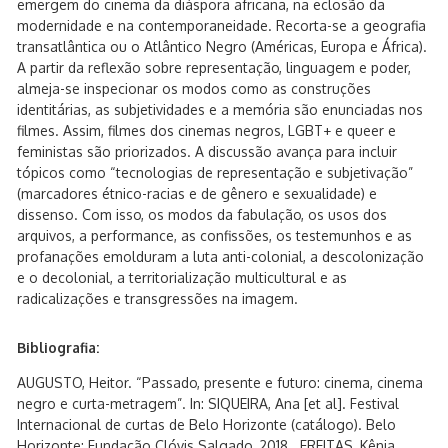
emergem do cinema da diáspora africana, na eclosão da
modernidade e na contemporaneidade. Recorta-se a geografia
transatlântica ou o Atlântico Negro (Américas, Europa e África).
A partir da reflexão sobre representação, linguagem e poder,
almeja-se inspecionar os modos como as construções
identitárias, as subjetividades e a memória são enunciadas nos
filmes. Assim, filmes dos cinemas negros, LGBT+ e queer e
feministas são priorizados. A discussão avança para incluir
tópicos como “tecnologias de representação e subjetivação”
(marcadores étnico-racias e de gênero e sexualidade) e
dissenso. Com isso, os modos da fabulação, os usos dos
arquivos, a performance, as confissões, os testemunhos e as
profanações emolduram a luta anti-colonial, a descolonização
e o decolonial, a territorialização multicultural e as
radicalizações e transgressões na imagem.
Bibliografia:
AUGUSTO, Heitor. “Passado, presente e futuro: cinema, cinema
negro e curta-metragem”. In: SIQUEIRA, Ana [et al]. Festival
Internacional de curtas de Belo Horizonte (catálogo). Belo
Horizonte: Fundação Clóvis Salgado, 2018. FREITAS, Kênia.