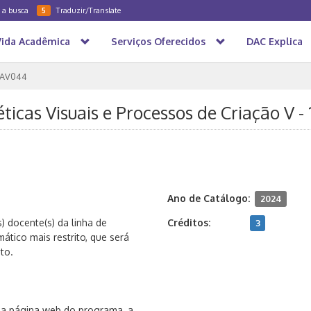
a a busca
Traduzir/Translate
5
Vida Acadêmica
Serviços Oferecidos
DAC Explica
AV044
ticas Visuais e Processos de Criação V -
Ano de Catálogo:
2024
) docente(s) da linha de
Créditos:
3
ático mais restrito, que será
to.
, na página web do programa, a