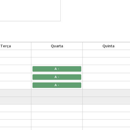
Terça
Quarta
Quinta
A -
A -
A -