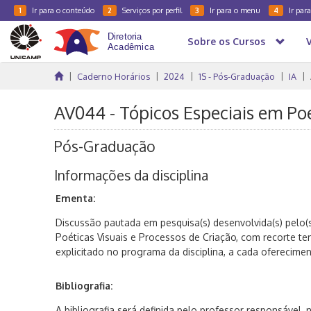
Ir para o conteúdo
Serviços por perfil
Ir para o menu
Ir par
1
2
3
4
Sobre os Cursos
Caderno Horários
2024
1S - Pós-Graduação
IA
AV044 - Tópicos Especiais em Poé
Pós-Graduação
Informações da disciplina
Ementa:
Discussão pautada em pesquisa(s) desenvolvida(s) pelo(s
Poéticas Visuais e Processos de Criação, com recorte tem
explicitado no programa da disciplina, a cada oferecimen
Bibliografia:
A bibliografia será definida pelo professor responsável