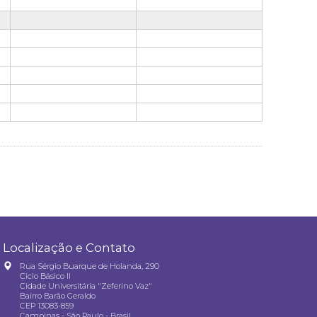
Localização e Contato
Rua Sérgio Buarque de Holanda, 290
Ciclo Básico II
Cidade Universitária "Zeferino Vaz"
Bairro Barão Geraldo
CEP 13083-859
Campinas - São Paulo - Brasil