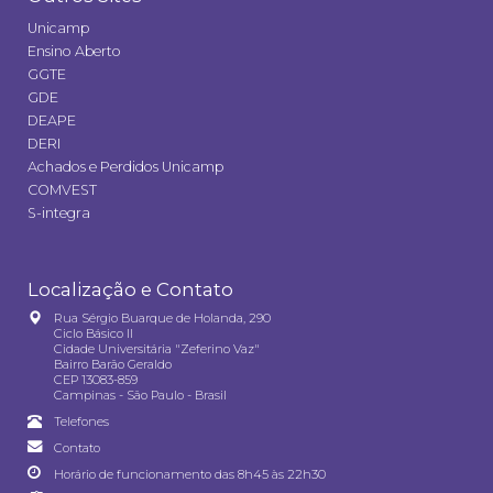
Unicamp
Ensino Aberto
GGTE
GDE
DEAPE
DERI
Achados e Perdidos Unicamp
COMVEST
S-integra
Localização e Contato
Rua Sérgio Buarque de Holanda, 290
Ciclo Básico II
Cidade Universitária "Zeferino Vaz"
Bairro Barão Geraldo
CEP 13083-859
Campinas - São Paulo - Brasil
Telefones
Contato
Horário de funcionamento das 8h45 às 22h30