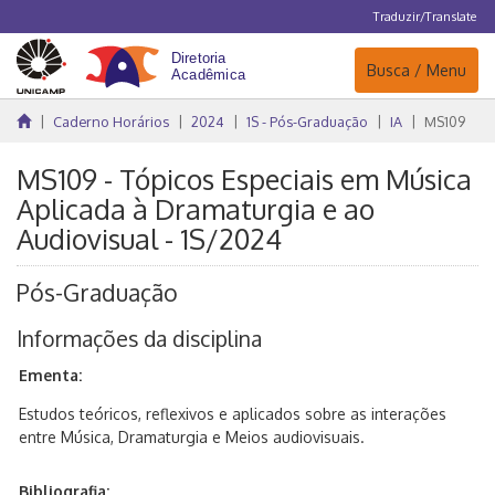
Traduzir/Translate
Navegação
Busca / Menu
Caderno Horários
2024
1S - Pós-Graduação
IA
MS109
MS109 - Tópicos Especiais em Música
Aplicada à Dramaturgia e ao
Audiovisual - 1S/2024
Pós-Graduação
Informações da disciplina
Ementa:
Estudos teóricos, reflexivos e aplicados sobre as interações
entre Música, Dramaturgia e Meios audiovisuais.
Bibliografia: