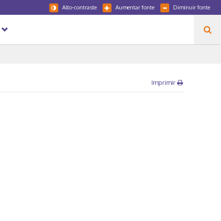
Alto-contraste
Aumentar fonte
Diminuir fonte
Imprimir