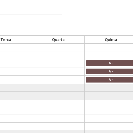
Terça
Quarta
Quinta
A -
A -
A -