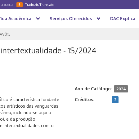
a a busca
Traduzir/Translate
5
Vida Acadêmica
Serviços Oferecidos
DAC Explica
AV015
 intertextualidade - 1S/2024
Ano de Catálogo:
2024
ico é característica fundante
Créditos:
3
tos artísticos das vanguardas
ânea, incluindo-se aqui o
to), e da produção
e intertextualidades com o