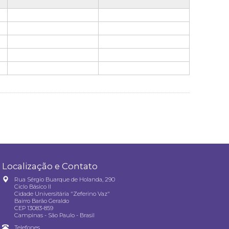
Localização e Contato
Rua Sérgio Buarque de Holanda, 290
Ciclo Básico II
Cidade Universitária "Zeferino Vaz"
Bairro Barão Geraldo
CEP 13083-859
Campinas - São Paulo - Brasil
Telefones