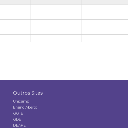
Outros Sites
Unicamp
Ensino Aberto
GGTE
GDE
DEAPE