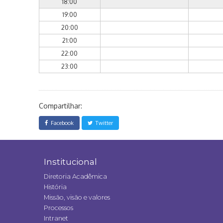
18:00
19:00
20:00
21:00
22:00
23:00
Compartilhar:
Facebook
Twitter
Institucional
Diretoria Acadêmica
História
Missão, visão e valores
Processos
Intranet