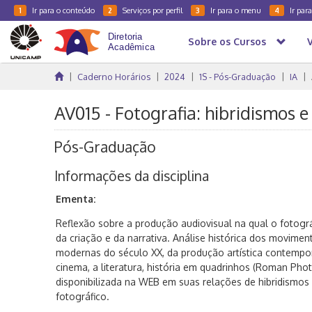
Ir para o conteúdo
Serviços por perfil
Ir para o menu
Ir par
1
2
3
4
Sobre os Cursos
Caderno Horários
2024
1S - Pós-Graduação
IA
AV015 - Fotografia: hibridismos e
Pós-Graduação
Informações da disciplina
Ementa:
Reflexão sobre a produção audiovisual na qual o fotográf
da criação e da narrativa. Análise histórica dos movimen
modernas do século XX, da produção artística contempor
cinema, a literatura, história em quadrinhos (Roman Pho
disponibilizada na WEB em suas relações de hibridismos 
fotográfico.