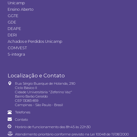
Unicamp
Ensino Aberto
GGTE
GDE
DEAPE
DERI
Achados e Perdidos Unicamp
COMVEST
S-integra
Localização e Contato
Rua Sérgio Buarque de Holanda, 290
Ciclo Básico II
Cidade Universitária "Zeferino Vaz"
Bairro Barão Geraldo
CEP 13083-859
Campinas - São Paulo - Brasil
Telefones
Contato
Horário de funcionamento das 8h45 às 22h30
Atendimento prioritário conforme previsto na
Lei 10048 de 11/08/2000