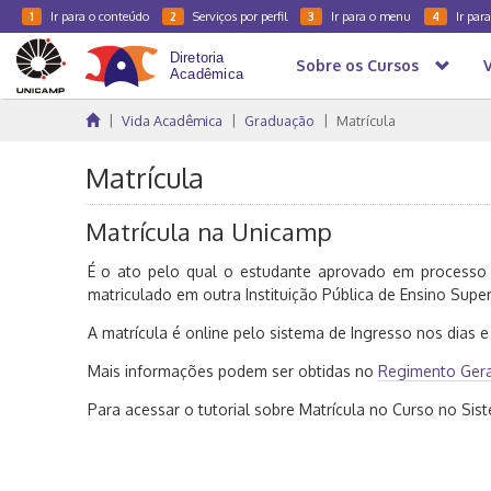
Ir para o conteúdo
Serviços por perfil
Ir para o menu
Ir par
1
2
3
4
Sobre os Cursos
Vida Acadêmica
Graduação
Matrícula
Matrícula
Matrícula na Unicamp
É o ato pelo qual o estudante aprovado em processo
matriculado em outra Instituição Pública de Ensino Superi
A matrícula é online pelo sistema de Ingresso nos dias e
Mais informações podem ser obtidas no
Regimento Gera
Para acessar o tutorial sobre Matrícula no Curso no Si