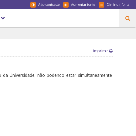
Alto-contraste
Aumentar fonte
Diminuir fonte
Imprimir
 da Universidade, não podendo estar simultaneamente