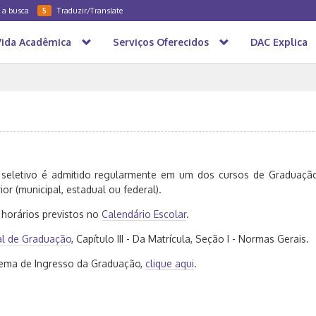
a a busca
Traduzir/Translate
5
Vida Acadêmica
Serviços Oferecidos
DAC Explica
 seletivo é admitido regularmente em um dos cursos de Graduação
or (municipal, estadual ou federal).
 horários previstos no
Calendário Escolar
.
l de Graduação
, Capítulo III - Da Matrícula, Seção I - Normas Gerais.
stema de Ingresso da Graduação,
clique aqui
.