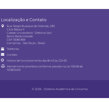
Localização e Contato
Rua Sérgio Buarque de Holanda, 290
Ciclo Básico II
Cidade Universitária "Zeferino Vaz"
Bairro Barão Geraldo
CEP 13083-859
Campinas - São Paulo - Brasil
Telefones
Contato
Horário de funcionamento das 8h45 às 22h30
Atendimento prioritário conforme previsto na
Lei 10048 de
11/08/2000
© 2026 - Diretoria Acadêmica da Unicamp