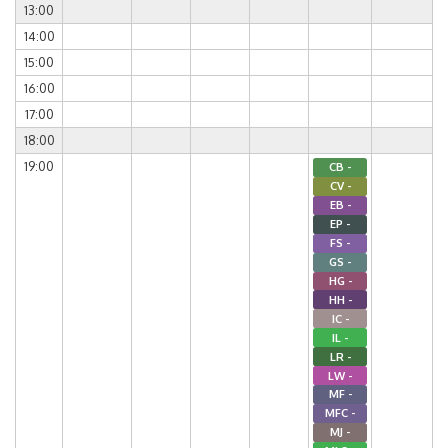
13:00
14:00
15:00
16:00
17:00
18:00
19:00
CB -
CV -
EB -
EP -
FS -
GS -
HG -
HH -
IC -
IL -
LR -
LW -
MF -
MFC -
MJ -