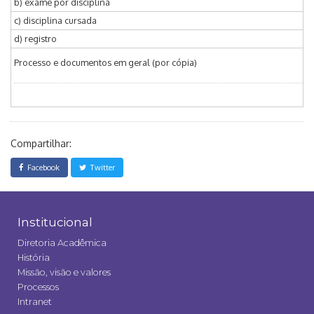
b) exame por disciplina
c) disciplina cursada
d) registro
Processo e documentos em geral (por cópia)
Compartilhar:
Facebook
Twitter
Institucional
Diretoria Acadêmica
História
Missão, visão e valores
Processos
Intranet