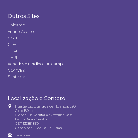
Outros Sites
Unicamp
Ensino Aberto
GGTE
GDE
DEAPE
DERI
Achados e Perdidos Unicamp
COMVEST
S-integra
Localização e Contato
Rua Sérgio Buarque de Holanda, 290
Ciclo Básico II
Cidade Universitária "Zeferino Vaz"
Bairro Barão Geraldo
CEP 13083-859
Campinas - São Paulo - Brasil
Telefones