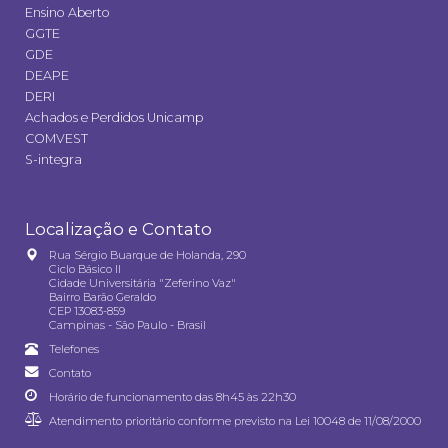
Ensino Aberto
GGTE
GDE
DEAPE
DERI
Achados e Perdidos Unicamp
COMVEST
S-integra
Localização e Contato
Rua Sérgio Buarque de Holanda, 290
Ciclo Básico II
Cidade Universitária "Zeferino Vaz"
Bairro Barão Geraldo
CEP 13083-859
Campinas - São Paulo - Brasil
Telefones
Contato
Horário de funcionamento das 8h45 às 22h30
Atendimento prioritário conforme previsto na
Lei 10048 de 11/08/2000