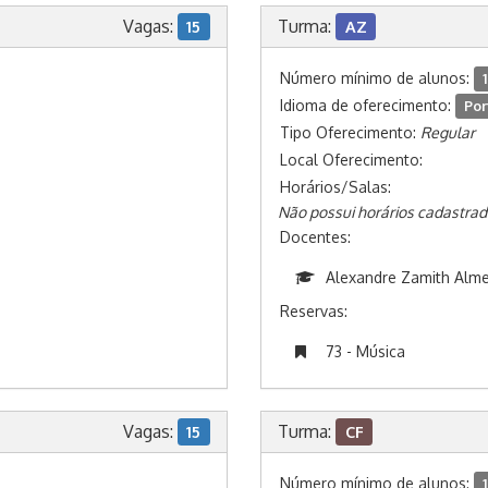
Vagas:
Turma:
15
AZ
Número mínimo de alunos:
1
Idioma de oferecimento:
Por
Tipo Oferecimento:
Regular
Local Oferecimento:
Horários/Salas:
Não possui horários cadastrad
Docentes:
Alexandre Zamith Alme
Reservas:
73 - Música
Vagas:
Turma:
15
CF
Número mínimo de alunos:
1