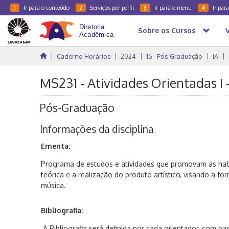
Ir para o conteúdo
Serviços por perfil
Ir para o menu
Ir par
1
2
3
4
Sobre os Cursos
Caderno Horários
2024
1S - Pós-Graduação
IA
MS231 - Atividades Orientadas I 
Pós-Graduação
Informações da disciplina
Ementa:
Programa de estudos e atividades que promovam as habil
teórica e a realização do produto artístico, visando a 
música.
Bibliografia:
A Bibliografia será definida por cada orientador, com 