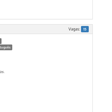
Vagas:
15
tuguês
os.