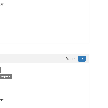
os.
i
Vagas:
15
tuguês
os.