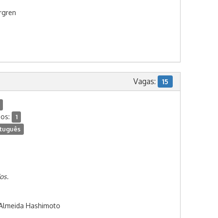
rgren
Vagas:
15
dos:
1
tuguês
os.
Almeida Hashimoto