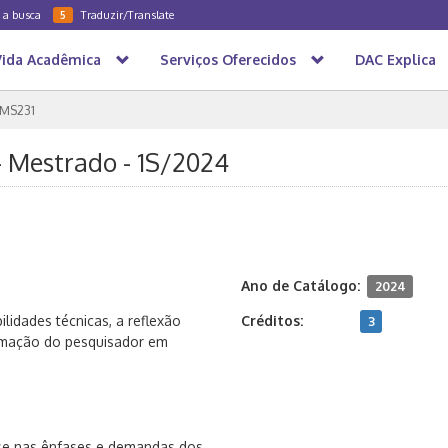
a a busca
Traduzir/Translate
5
Vida Acadêmica
Serviços Oferecidos
DAC Explica
MS231
- Mestrado - 1S/2024
Ano de Catálogo:
2024
idades técnicas, a reflexão
Créditos:
3
formação do pesquisador em
base nas ênfases e demandas dos