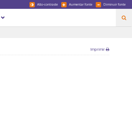
Alto-contraste
Aumentar fonte
Diminuir fonte
Imprimir