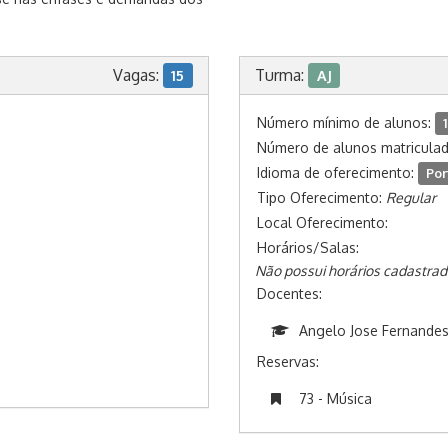
Vagas:
Turma:
15
AJ
Número mínimo de alunos:
1
Número de alunos matricula
Idioma de oferecimento:
Por
Tipo Oferecimento:
Regular
Local Oferecimento:
Horários/Salas:
Não possui horários cadastrad
Docentes:
Angelo Jose Fernande
Reservas:
73 - Música