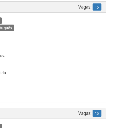
Vagas:
15
tuguês
os.
ida
Vagas:
15