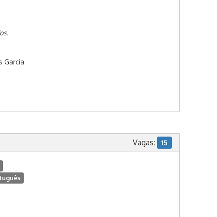
os.
s Garcia
Vagas:
15
tuguês