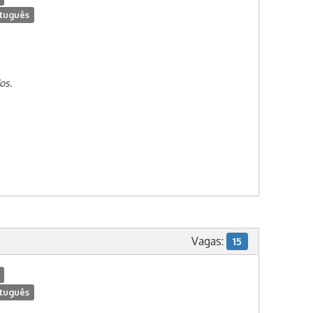
tuguês
os.
Vagas:
15
tuguês