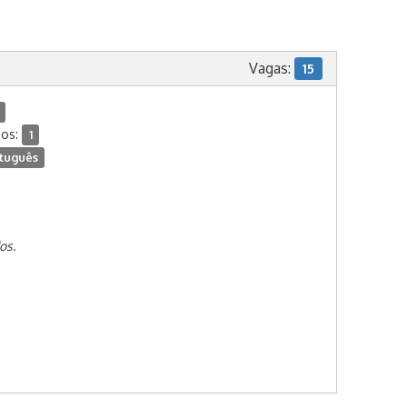
Vagas:
15
dos:
1
tuguês
os.
s