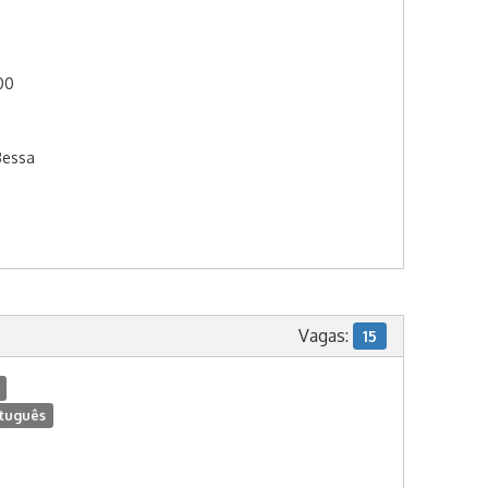
:00
Bessa
Vagas:
15
tuguês