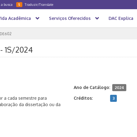
a a busca
Traduzir/Translate
5
Vida Acadêmica
Serviços Oferecidos
DAC Explica
DE602
 - 1S/2024
Ano de Catálogo:
2024
or a cada semestre para
Créditos:
3
laboração da dissertação ou da