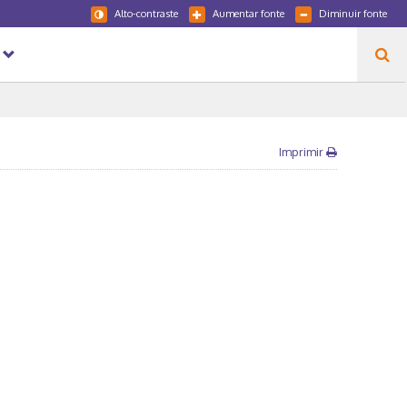
Alto-contraste
Aumentar fonte
Diminuir fonte
Imprimir