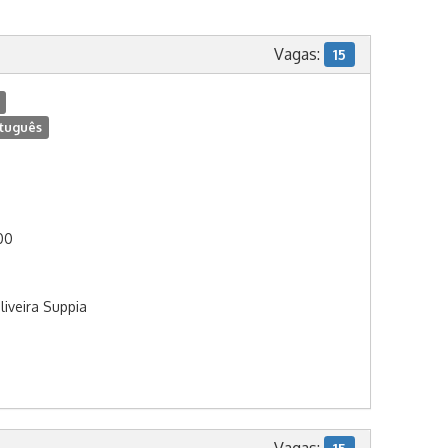
Vagas:
15
tuguês
:00
liveira Suppia