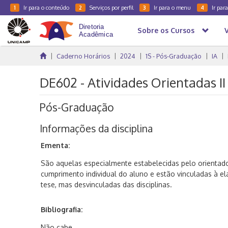
Ir para o conteúdo
Serviços por perfil
Ir para o menu
Ir par
1
2
3
4
Sobre os Cursos
Caderno Horários
2024
1S - Pós-Graduação
IA
DE602 - Atividades Orientadas II
Pós-Graduação
Informações da disciplina
Ementa:
São aquelas especialmente estabelecidas pelo orientad
cumprimento individual do aluno e estão vinculadas à e
tese, mas desvinculadas das disciplinas.
Bibliografia:
Não cabe.