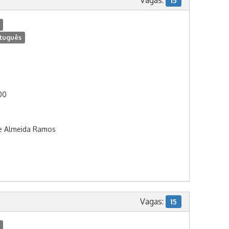
Vagas:
15
tuguês
:00
De Almeida Ramos
Vagas:
15