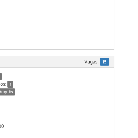
Vagas:
15
dos:
1
tuguês
:00