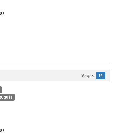
:00
Vagas:
15
tuguês
:00