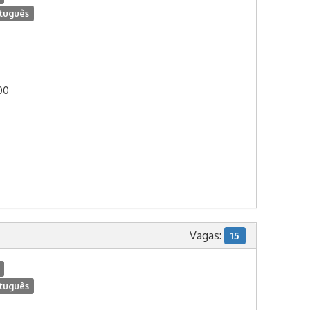
tuguês
:00
Vagas:
15
tuguês