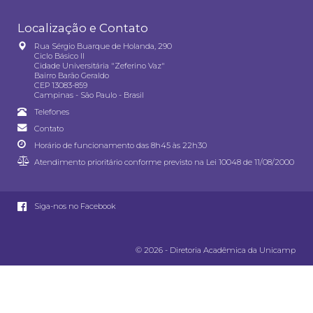
Localização e Contato
Rua Sérgio Buarque de Holanda, 290
Ciclo Básico II
Cidade Universitária "Zeferino Vaz"
Bairro Barão Geraldo
CEP 13083-859
Campinas - São Paulo - Brasil
Telefones
Contato
Horário de funcionamento das 8h45 às 22h30
Atendimento prioritário conforme previsto na
Lei 10048 de 11/08/2000
Siga-nos no Facebook
© 2026 - Diretoria Acadêmica da Unicamp