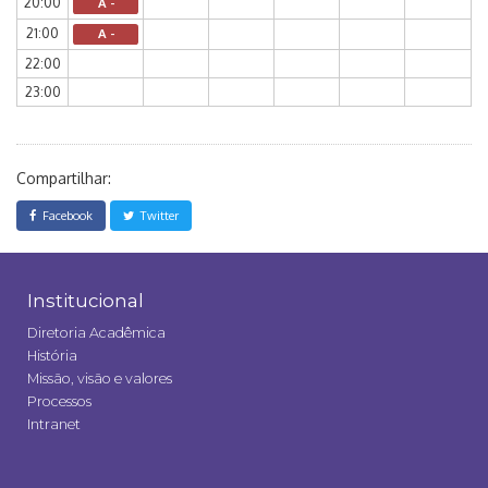
20:00
A -
21:00
A -
22:00
23:00
Compartilhar:
Facebook
Twitter
Institucional
Diretoria Acadêmica
História
Missão, visão e valores
Processos
Intranet