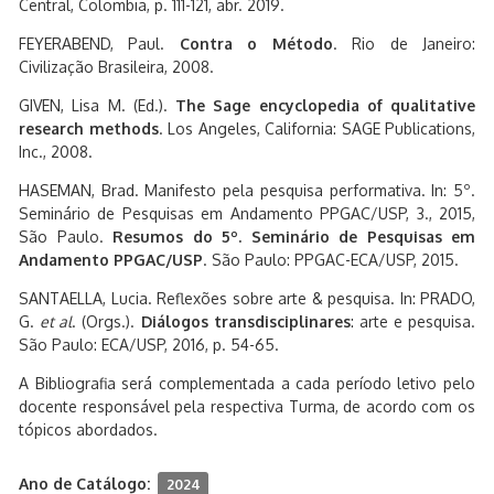
Central, Colombia, p. 111-121, abr. 2019.
FEYERABEND, Paul.
Contra o Método
. Rio de Janeiro:
Civilização Brasileira, 2008.
GIVEN, Lisa M. (Ed.).
The Sage encyclopedia of qualitative
research methods
. Los Angeles, California: SAGE Publications,
Inc., 2008.
HASEMAN, Brad. Manifesto pela pesquisa performativa. In: 5º.
Seminário de Pesquisas em Andamento PPGAC/USP, 3., 2015,
São Paulo.
Resumos do 5º. Seminário de Pesquisas em
Andamento PPGAC/USP
. São Paulo: PPGAC-ECA/USP, 2015.
SANTAELLA, Lucia. Reflexões sobre arte & pesquisa. In: PRADO,
G.
et al
. (Orgs.).
Diálogos transdisciplinares
: arte e pesquisa.
São Paulo: ECA/USP, 2016, p. 54-65.
A Bibliografia será complementada a cada período letivo pelo
docente responsável pela respectiva Turma, de acordo com os
tópicos abordados.
Ano de Catálogo:
2024