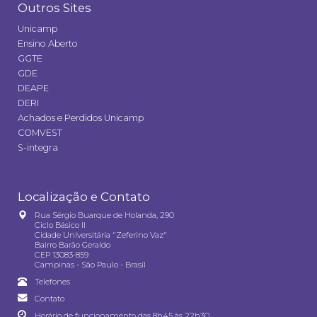
Outros Sites
Unicamp
Ensino Aberto
GGTE
GDE
DEAPE
DERI
Achados e Perdidos Unicamp
COMVEST
S-integra
Localização e Contato
Rua Sérgio Buarque de Holanda, 290
Ciclo Básico II
Cidade Universitária "Zeferino Vaz"
Bairro Barão Geraldo
CEP 13083-859
Campinas - São Paulo - Brasil
Telefones
Contato
Horário de funcionamento das 8h45 às 22h30