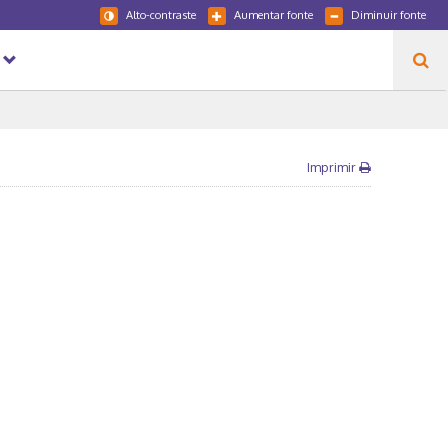
Alto-contraste
Aumentar fonte
Diminuir fonte
Imprimir