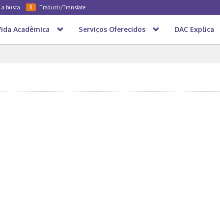
a a busca
Traduzir/Translate
5
Vida Acadêmica
Serviços Oferecidos
DAC Explica