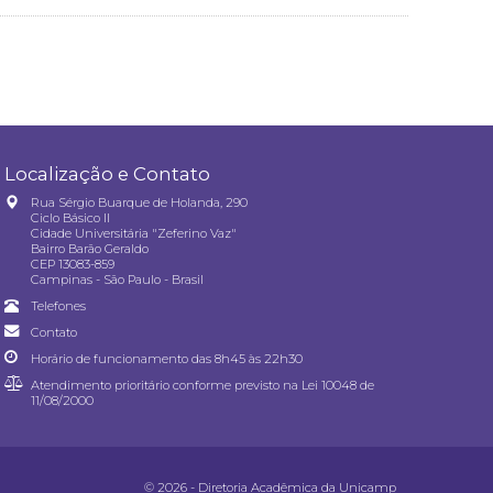
Localização e Contato
Rua Sérgio Buarque de Holanda, 290
Ciclo Básico II
Cidade Universitária "Zeferino Vaz"
Bairro Barão Geraldo
CEP 13083-859
Campinas - São Paulo - Brasil
Telefones
Contato
Horário de funcionamento das 8h45 às 22h30
Atendimento prioritário conforme previsto na
Lei 10048 de
11/08/2000
© 2026 - Diretoria Acadêmica da Unicamp