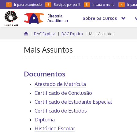
Ir para o conteúdo
Serviços por perfil
Ir para o menu
Ir par
1
2
3
4
Sobre os Cursos
DAC Explica
DAC Explica
Mais Assuntos
Mais Assuntos
Documentos
Atestado de Matrícula
Certificado de Conclusão
Certificado de Estudante Especial
Certificado de Estudos
Diploma
Histórico Escolar