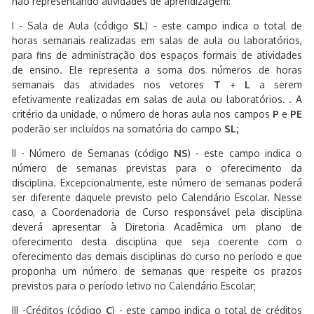
não representando atividades de aprendizagem:
I - Sala de Aula (código
SL
) - este campo indica o total de
horas semanais realizadas em salas de aula ou laboratórios,
para fins de administração dos espaços formais de atividades
de ensino. Ele representa a soma dos números de horas
semanais das atividades nos vetores
T
+
L
a serem
efetivamente realizadas em salas de aula ou laboratórios. . A
critério da unidade, o número de horas aula nos campos
P
e
PE
poderão ser incluídos na somatória do campo
SL;
II - Número de Semanas (código
NS
) - este campo indica o
número de semanas previstas para o oferecimento da
disciplina. Excepcionalmente, este número de semanas poderá
ser diferente daquele previsto pelo Calendário Escolar. Nesse
caso, a Coordenadoria de Curso responsável pela disciplina
deverá apresentar à Diretoria Acadêmica um plano de
oferecimento desta disciplina que seja coerente com o
oferecimento das demais disciplinas do curso no período e que
proponha um número de semanas que respeite os prazos
previstos para o período letivo no Calendário Escolar;
III -Créditos (código
C
) - este campo indica o total de créditos