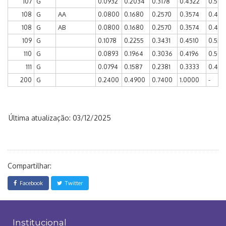
107
G
0.0932
0.2034
0.3178
0.4322
0.5127
108
G
AA
0.0800
0.1680
0.2570
0.3574
0.461
108
G
AB
0.0800
0.1680
0.2570
0.3574
0.461
109
G
0.1078
0.2255
0.3431
0.4510
0.558
110
G
0.0893
0.1964
0.3036
0.4196
0.508
111
G
0.0794
0.1587
0.2381
0.3333
0.428
200
G
0.2400
0.4900
0.7400
1.0000
-
Última atualização: 03/12/2025
Compartilhar:
Facebook
Twitter
Institucional