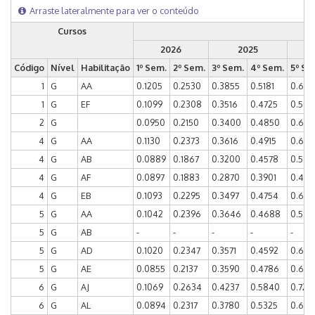
Arraste lateralmente para ver o conteúdo
Cursos
2026
2025
Código
N
ível
Habilitação
1º Sem.
2º Sem.
3º Sem.
4º Sem.
5º Se
1
G
AA
0.1205
0.2530
0.3855
0.5181
0.614
1
G
EF
0.1099
0.2308
0.3516
0.4725
0.593
2
G
0.0950
0.2150
0.3400
0.4850
0.64
4
G
AA
0.1130
0.2373
0.3616
0.4915
0.615
4
G
AB
0.0889
0.1867
0.3200
0.4578
0.582
4
G
AF
0.0897
0.1883
0.2870
0.3901
0.48
4
G
EB
0.1093
0.2295
0.3497
0.4754
0.60
5
G
AA
0.1042
0.2396
0.3646
0.4688
0.599
5
G
AB
-
-
-
-
-
5
G
AD
0.1020
0.2347
0.3571
0.4592
0.607
5
G
AE
0.0855
0.2137
0.3590
0.4786
0.615
6
G
AJ
0.1069
0.2634
0.4237
0.5840
0.721
6
G
AL
0.0894
0.2317
0.3780
0.5325
0.682