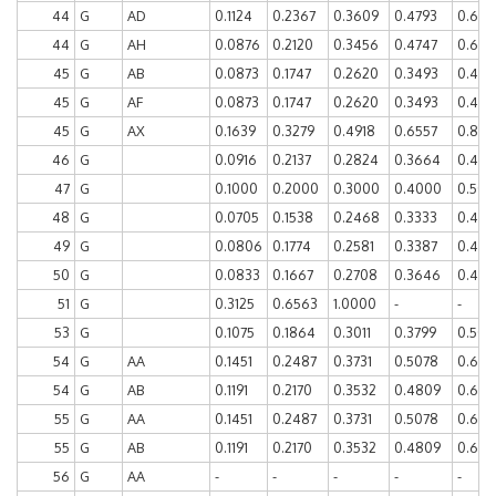
44
G
AD
0.1124
0.2367
0.3609
0.4793
0.609
44
G
AH
0.0876
0.2120
0.3456
0.4747
0.603
45
G
AB
0.0873
0.1747
0.2620
0.3493
0.436
45
G
AF
0.0873
0.1747
0.2620
0.3493
0.436
45
G
AX
0.1639
0.3279
0.4918
0.6557
0.819
46
G
0.0916
0.2137
0.2824
0.3664
0.4771
47
G
0.1000
0.2000
0.3000
0.4000
0.500
48
G
0.0705
0.1538
0.2468
0.3333
0.436
49
G
0.0806
0.1774
0.2581
0.3387
0.419
50
G
0.0833
0.1667
0.2708
0.3646
0.46
51
G
0.3125
0.6563
1.0000
-
-
53
G
0.1075
0.1864
0.3011
0.3799
0.505
54
G
AA
0.1451
0.2487
0.3731
0.5078
0.632
54
G
AB
0.1191
0.2170
0.3532
0.4809
0.625
55
G
AA
0.1451
0.2487
0.3731
0.5078
0.632
55
G
AB
0.1191
0.2170
0.3532
0.4809
0.625
56
G
AA
-
-
-
-
-