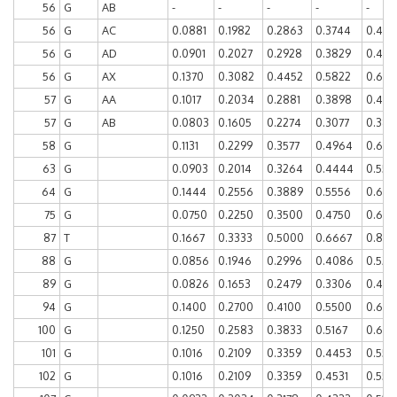
56
G
AB
-
-
-
-
-
56
G
AC
0.0881
0.1982
0.2863
0.3744
0.436
56
G
AD
0.0901
0.2027
0.2928
0.3829
0.473
56
G
AX
0.1370
0.3082
0.4452
0.5822
0.66
57
G
AA
0.1017
0.2034
0.2881
0.3898
0.483
57
G
AB
0.0803
0.1605
0.2274
0.3077
0.381
58
G
0.1131
0.2299
0.3577
0.4964
0.635
63
G
0.0903
0.2014
0.3264
0.4444
0.555
64
G
0.1444
0.2556
0.3889
0.5556
0.677
75
G
0.0750
0.2250
0.3500
0.4750
0.60
87
T
0.1667
0.3333
0.5000
0.6667
0.833
88
G
0.0856
0.1946
0.2996
0.4086
0.521
89
G
0.0826
0.1653
0.2479
0.3306
0.429
94
G
0.1400
0.2700
0.4100
0.5500
0.670
100
G
0.1250
0.2583
0.3833
0.5167
0.670
101
G
0.1016
0.2109
0.3359
0.4453
0.554
102
G
0.1016
0.2109
0.3359
0.4531
0.554