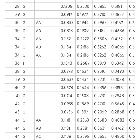
28
G
0.1205
0.2530
0.3855
0.5181
0.658
29
G
0.0917
0.1927
0.2710
0.3832
0.48
30
G
AA
0.0833
0.1944
0.2963
0.4167
0.555
30
G
AB
0.0818
0.1909
0.3182
0.4636
0.60
34
G
AA
0.1152
0.2222
0.3306
0.4132
0.525
34
G
AB
0.1134
0.2186
0.3252
0.4065
0.508
34
G
AX
0.1134
0.2186
0.3252
0.4065
0.508
36
T
0.1343
0.2687
0.3973
0.5342
0.671
38
G
0.0778
0.1634
0.2510
0.3490
0.482
39
G
0.0637
0.1434
0.2231
0.3028
0.390
40
G
0.0578
0.1644
0.2356
0.3156
0.395
41
G
0.0714
0.1508
0.2231
0.2948
0.379
42
G
0.0935
0.1869
0.2710
0.3645
0.439
43
G
0.0735
0.1397
0.2059
0.2868
0.360
44
G
AA
0.1118
0.2353
0.3588
0.4882
0.617
44
G
AB
0.1131
0.2381
0.3631
0.4762
0.619
44
G
AC
0.1138
0.2395
0.3653
0.4850
0.610