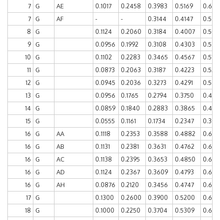
7
G
AE
0.1017
0.2458
0.3983
0.5169
0.644
7
G
AF
-
-
0.3144
0.4147
0.535
8
G
0.1124
0.2060
0.3184
0.4007
0.505
9
G
0.0956
0.1992
0.3108
0.4303
0.533
10
G
0.1102
0.2283
0.3465
0.4567
0.574
11
G
0.0873
0.2063
0.3187
0.4223
0.528
12
G
0.0945
0.2036
0.3273
0.4291
0.545
13
G
0.0956
0.1765
0.2794
0.3750
0.463
14
G
0.0859
0.1840
0.2883
0.3865
0.483
15
G
0.0555
0.1161
0.1734
0.2347
0.308
16
G
AA
0.1118
0.2353
0.3588
0.4882
0.617
16
G
AB
0.1131
0.2381
0.3631
0.4762
0.619
16
G
AC
0.1138
0.2395
0.3653
0.4850
0.610
16
G
AD
0.1124
0.2367
0.3609
0.4793
0.609
16
G
AH
0.0876
0.2120
0.3456
0.4747
0.603
17
G
0.1300
0.2600
0.3900
0.5200
0.650
18
G
0.1000
0.2250
0.3704
0.5309
0.679