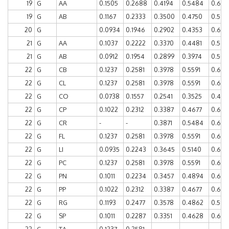
19
G
AA
0.1505
0.2688
0.4194
0.5484
0.677
19
G
AB
0.1167
0.2333
0.3500
0.4750
0.5917
20
G
0.0934
0.1946
0.2902
0.4353
0.607
21
G
AA
0.1037
0.2222
0.3370
0.4481
0.563
21
G
AB
0.0912
0.1954
0.2899
0.3974
0.504
22
G
CB
0.1237
0.2581
0.3978
0.5591
0.677
22
G
CL
0.1237
0.2581
0.3978
0.5591
0.677
22
G
CO
0.0738
0.1557
0.2541
0.3525
0.450
22
G
CP
0.1022
0.2312
0.3387
0.4677
0.607
22
G
CR
-
-
0.3871
0.5484
0.666
22
G
FL
0.1237
0.2581
0.3978
0.5591
0.677
22
G
LI
0.0935
0.2243
0.3645
0.5140
0.660
22
G
PC
0.1237
0.2581
0.3978
0.5591
0.677
22
G
PN
0.1011
0.2234
0.3457
0.4894
0.622
22
G
PP
0.1022
0.2312
0.3387
0.4677
0.607
22
G
RG
0.1193
0.2477
0.3578
0.4862
0.596
22
G
SP
0.1011
0.2287
0.3351
0.4628
0.6011