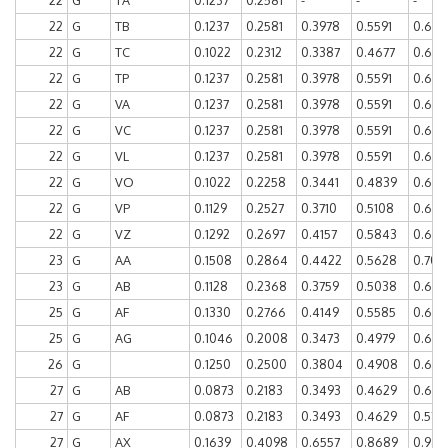
22
G
TA
0.1237
0.2581
-
-
-
22
G
TB
0.1237
0.2581
0.3978
0.5591
0.677
22
G
TC
0.1022
0.2312
0.3387
0.4677
0.607
22
G
TP
0.1237
0.2581
0.3978
0.5591
0.677
22
G
VA
0.1237
0.2581
0.3978
0.5591
0.677
22
G
VC
0.1237
0.2581
0.3978
0.5591
0.677
22
G
VL
0.1237
0.2581
0.3978
0.5591
0.677
22
G
VO
0.1022
0.2258
0.3441
0.4839
0.612
22
G
VP
0.1129
0.2527
0.3710
0.5108
0.639
22
G
VZ
0.1292
0.2697
0.4157
0.5843
0.685
23
G
AA
0.1508
0.2864
0.4422
0.5628
0.703
23
G
AB
0.1128
0.2368
0.3759
0.5038
0.680
25
G
AF
0.1330
0.2766
0.4149
0.5585
0.686
25
G
AG
0.1046
0.2008
0.3473
0.4979
0.613
26
G
0.1250
0.2500
0.3804
0.4908
0.613
27
G
AB
0.0873
0.2183
0.3493
0.4629
0.615
27
G
AF
0.0873
0.2183
0.3493
0.4629
0.5721
27
G
AX
0.1639
0.4098
0.6557
0.8689
0.967