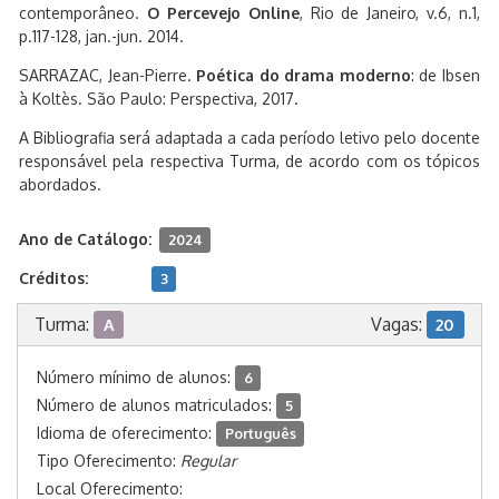
contemporâneo.
O Percevejo Online
, Rio de Janeiro, v.6, n.1,
p.117-128, jan.-jun. 2014.
SARRAZAC, Jean-Pierre.
Poética do drama moderno
: de Ibsen
à Koltès. São Paulo: Perspectiva, 2017.
A Bibliografia será adaptada a cada período letivo pelo docente
responsável pela respectiva Turma, de acordo com os tópicos
abordados.
Ano de Catálogo:
2024
Créditos:
3
Turma:
Vagas:
A
20
Número mínimo de alunos:
6
Número de alunos matriculados:
5
Idioma de oferecimento:
Português
Tipo Oferecimento:
Regular
Local Oferecimento: