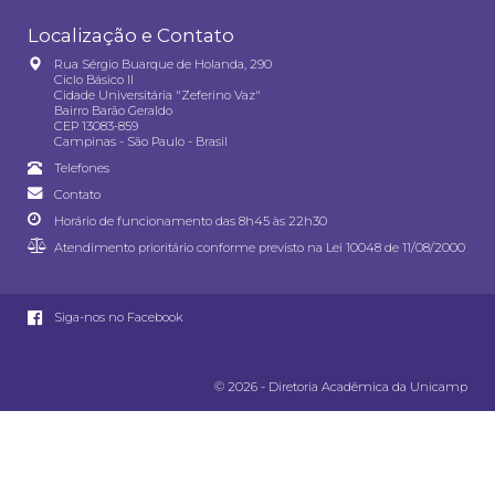
Localização e Contato
Rua Sérgio Buarque de Holanda, 290
Ciclo Básico II
Cidade Universitária "Zeferino Vaz"
Bairro Barão Geraldo
CEP 13083-859
Campinas - São Paulo - Brasil
Telefones
Contato
Horário de funcionamento das 8h45 às 22h30
Atendimento prioritário conforme previsto na
Lei 10048 de 11/08/2000
Siga-nos no Facebook
© 2026 - Diretoria Acadêmica da Unicamp