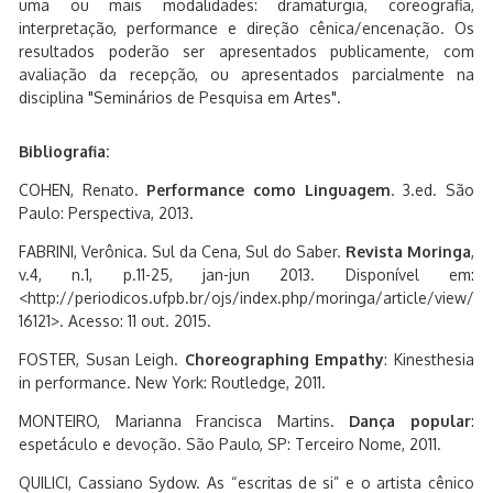
uma ou mais modalidades: dramaturgia, coreografia,
interpretação, performance e direção cênica/encenação. Os
resultados poderão ser apresentados publicamente, com
avaliação da recepção, ou apresentados parcialmente na
disciplina "Seminários de Pesquisa em Artes".
Bibliografia:
COHEN, Renato.
Performance como Linguagem
. 3.ed. São
Paulo: Perspectiva, 2013.
FABRINI, Verônica. Sul da Cena, Sul do Saber.
Revista Moringa
,
v.4, n.1, p.11-25, jan-jun 2013. Disponível em:
<http://periodicos.ufpb.br/ojs/index.php/moringa/article/view/
16121>. Acesso: 11 out. 2015.
FOSTER, Susan Leigh.
Choreographing Empathy
: Kinesthesia
in performance. New York: Routledge, 2011.
MONTEIRO, Marianna Francisca Martins.
Dança popular
:
espetáculo e devoção. São Paulo, SP: Terceiro Nome, 2011.
QUILICI, Cassiano Sydow. As “escritas de si” e o artista cênico