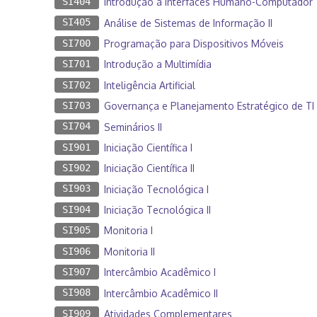
SI404
Introdução a Interfaces Humano-Computador
SI405
Análise de Sistemas de Informação II
SI700
Programação para Dispositivos Móveis
SI701
Introdução a Multimídia
SI702
Inteligência Artificial
SI703
Governança e Planejamento Estratégico de TI
SI704
Seminários II
SI901
Iniciação Científica I
SI902
Iniciação Científica II
SI903
Iniciação Tecnológica I
SI904
Iniciação Tecnológica II
SI905
Monitoria I
SI906
Monitoria II
SI907
Intercâmbio Acadêmico I
SI908
Intercâmbio Acadêmico II
SI909
Atividades Complementares