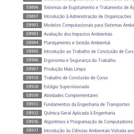
EB806
Sistemas de Esgotamento e Tratamento de Ág
EB807
Introdução à Administração de Organizações
EB901
Modelos Computacionais para Sistemas Ambie
EB903
Avaliação dos Impactos Ambientais
EB904
Planejamento e Gestão Ambiental
EB905
Introdução ao Trabalho de Conclusão de Cur
EB906
Ergonomia e Segurança do Trabalho
EB907
Produção Mais Limpa
EB910
Trabalho de Conclusão de Curso
EB920
Estágio Supervisionado
EB930
Atividades Complementares
EB931
Fundamentos da Engenharia de Transportes
EB932
Química Geral Aplicada à Engenharia
EB936
Algoritmos e Programação de Computadores
EB937
Introdução às Ciências Ambientais Voltada ao