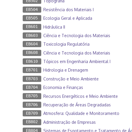
EB502
Topografia
EB504
Resistência dos Materiais I
EB505
Ecologia Geral e Aplicada
EB601
Hidráulica II
EB603
Ciência e Tecnologia dos Materiais
EB604
Toxicologia Regulatória
EB608
Ciência e Tecnologia dos Materiais
EB610
Tópicos em Engenharia Ambiental I
EB701
Hidrologia e Drenagem
EB703
Construção e Meio Ambiente
EB704
Economia e Finanças
EB705
Recursos Energéticos e Meio Ambiente
EB706
Recuperação de Áreas Degradadas
EB709
Atmosfera: Qualidade e Monitoramento
EB802
Administração de Empresas
EB804
Sistemas de Esgotamento e Tratamento de Ág