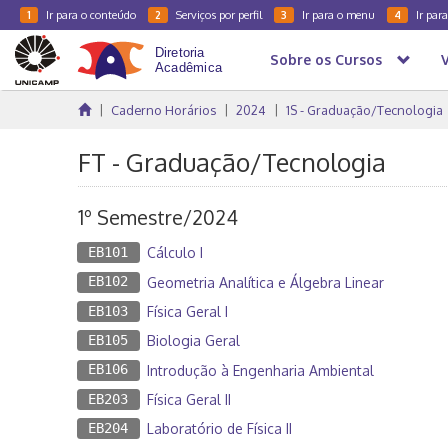
Ir para o conteúdo
Serviços por perfil
Ir para o menu
Ir par
1
2
3
4
Sobre os Cursos
Caderno Horários
2024
1S - Graduação/Tecnologia
FT - Graduação/Tecnologia
1º Semestre/2024
EB101
Cálculo I
EB102
Geometria Analítica e Álgebra Linear
EB103
Física Geral I
EB105
Biologia Geral
EB106
Introdução à Engenharia Ambiental
EB203
Física Geral II
EB204
Laboratório de Física II