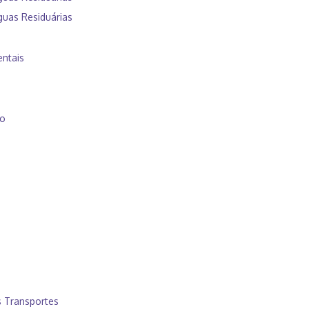
uas Residuárias
ntais
so
s Transportes