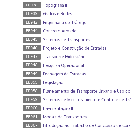
EB938
Topografia II
EB939
Grafos e Redes
EB942
Engenharia de Tráfego
EB944
Concreto Armado I
EB945
Sistemas de Transportes
EB946
Projeto e Construção de Estradas
EB947
Transporte Hidroviário
EB948
Pesquisa Operacional
EB949
Drenagem de Estradas
EB955
Legislação
EB958
Planejamento de Transporte Urbano e Uso do
EB959
Sistemas de Monitoramento e Controle de Tr
EB960
Pavimentação II
EB961
Modais de Transportes
EB967
Introdução ao Trabalho de Conclusão de Cur