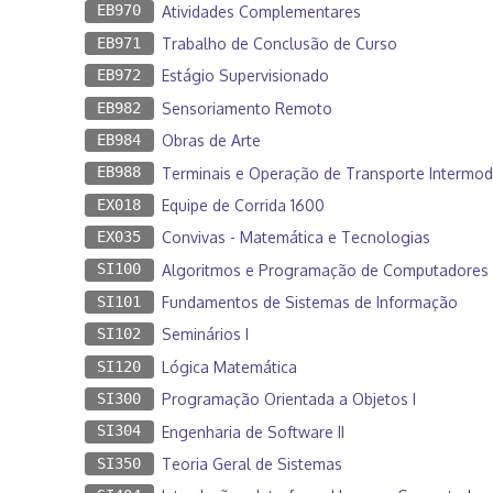
EB970
Atividades Complementares
EB971
Trabalho de Conclusão de Curso
EB972
Estágio Supervisionado
EB982
Sensoriamento Remoto
EB984
Obras de Arte
EB988
Terminais e Operação de Transporte Intermod
EX018
Equipe de Corrida 1600
EX035
Convivas - Matemática e Tecnologias
SI100
Algoritmos e Programação de Computadores 
SI101
Fundamentos de Sistemas de Informação
SI102
Seminários I
SI120
Lógica Matemática
SI300
Programação Orientada a Objetos I
SI304
Engenharia de Software II
SI350
Teoria Geral de Sistemas