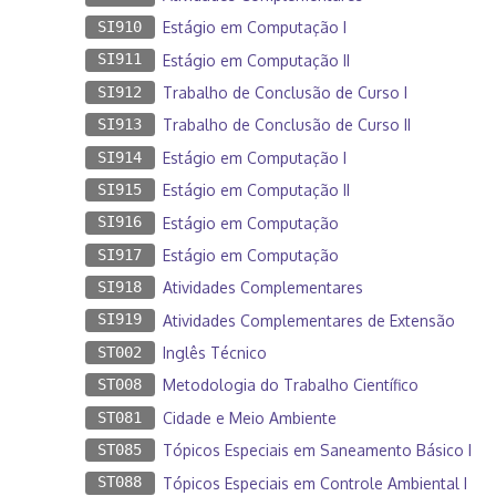
SI910
Estágio em Computação I
SI911
Estágio em Computação II
SI912
Trabalho de Conclusão de Curso I
SI913
Trabalho de Conclusão de Curso II
SI914
Estágio em Computação I
SI915
Estágio em Computação II
SI916
Estágio em Computação
SI917
Estágio em Computação
SI918
Atividades Complementares
SI919
Atividades Complementares de Extensão
ST002
Inglês Técnico
ST008
Metodologia do Trabalho Científico
ST081
Cidade e Meio Ambiente
ST085
Tópicos Especiais em Saneamento Básico I
ST088
Tópicos Especiais em Controle Ambiental I