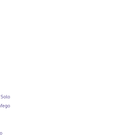
 Solo
áfego
so