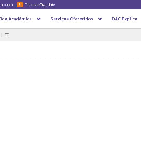
a a busca
Traduzir/Translate
5
Vida Acadêmica
Serviços Oferecidos
DAC Explica
FT