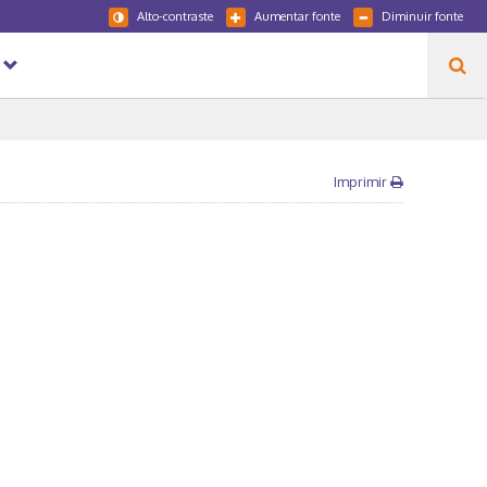
Alto-contraste
Aumentar fonte
Diminuir fonte
Imprimir