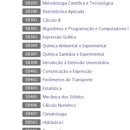
EB205
Metodologia Científica e Tecnológica
EB206
Eletrotécnica Aplicada
EB301
Cálculo III
EB302
Algoritmos e Programação e Computadores I
EB303
Expressão Gráfica
EB304
Química Ambiental e Experimental
EB307
Química Sanitária e Experimental
EB308
Introdução à Extensão Universitária
EB401
Comunicação e Expressão
EB402
Fenômenos de Transporte
EB403
Estatística
EB405
Mecânica dos Sólidos
EB406
Cálculo Numérico
EB407
Climatologia
EB501
Hidráulica I