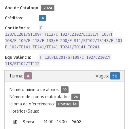
Ano de Catálogo:
2024
Créditos:
4
Continência:
F
128/LE201/ST109/TT112/CT102/CZ102/EC131/F 103/F
108/F 109/F 118/F 133/F 200/F 911/ST102/TS143/F 101
F 102/TE141 TE241/TE141 TO241/TO141 TO241
Equivalência:
F 128/LE201/ST109/CT102/CZ102/F
118/ST102/TT112
Turma:
Vagas:
A
50
Número mínimo de alunos:
10
Número de alunos matriculados:
26
Idioma de oferecimento:
Português
Horários/Salas:
Sexta
14:00 - 18:00
PA02