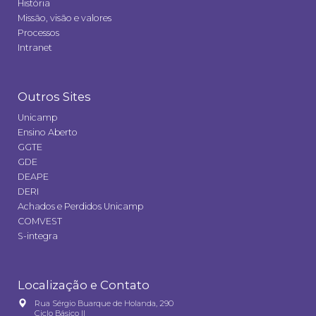
História
Missão, visão e valores
Processos
Intranet
Outros Sites
Unicamp
Ensino Aberto
GGTE
GDE
DEAPE
DERI
Achados e Perdidos Unicamp
COMVEST
S-integra
Localização e Contato
Rua Sérgio Buarque de Holanda, 290
Ciclo Básico II