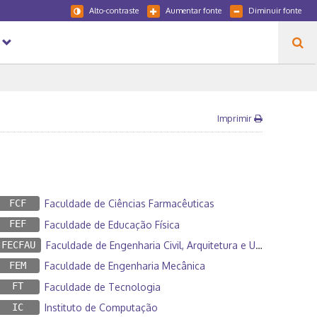
Alto-contraste
Aumentar fonte
Diminuir fonte
Imprimir
FCF
Faculdade de Ciências Farmacêuticas
FEF
Faculdade de Educação Física
FECFAU
Faculdade de Engenharia Civil, Arquitetura e Urbanismo
FEM
Faculdade de Engenharia Mecânica
FT
Faculdade de Tecnologia
IC
Instituto de Computação