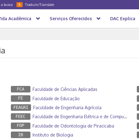
a a busca
Traduzir/Translate
5
Vida Acadêmica
Serviços Oferecidos
DAC Explica
ia
FCA
Faculdade de Ciências Aplicadas
FE
Faculdade de Educação
FEAGRI
Faculdade de Engenharia Agrícola
FEEC
Faculdade de Engenharia Elétrica e de Computação
FOP
Faculdade de Odontologia de Piracicaba
IB
Instituto de Biologia