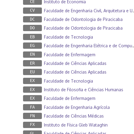
CE
Instituto de Economia
CV
Faculdade de Engenharia Civil, Arquitetura e Urbanismo
DC
Faculdade de Odontologia de Piracicaba
DO
Faculdade de Odontologia de Piracicaba
EB
Faculdade de Tecnologia
EG
Faculdade de Engenharia Elétrica e de Computação
EN
Faculdade de Enfermagem
ER
Faculdade de Ciências Aplicadas
EU
Faculdade de Ciências Aplicadas
EX
Faculdade de Tecnologia
EX
Instituto de Filosofia e Ciências Humanas
EX
Faculdade de Enfermagem
FA
Faculdade de Engenharia Agrícola
FN
Faculdade de Ciências Médicas
FX
Instituto de Física Gleb Wataghin
GL
Faculdade de Ciências Aplicadas