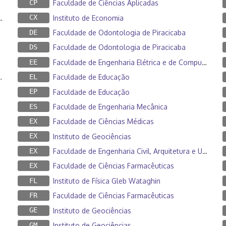
CP
Faculdade de Ciências Aplicadas
CX
Instituto de Economia
DE
Faculdade de Odontologia de Piracicaba
DS
Faculdade de Odontologia de Piracicaba
EE
Faculdade de Engenharia Elétrica e de Computação
EL
Faculdade de Educação
EP
Faculdade de Educação
ES
Faculdade de Engenharia Mecânica
EX
Faculdade de Ciências Médicas
EX
Instituto de Geociências
EX
Faculdade de Engenharia Civil, Arquitetura e Urbanismo
EX
Faculdade de Ciências Farmacêuticas
FL
Instituto de Física Gleb Wataghin
FR
Faculdade de Ciências Farmacêuticas
GE
Instituto de Geociências
GM
Instituto de Geociências