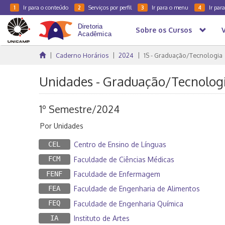
Ir para o conteúdo
Serviços por perfil
Ir para o menu
Ir par
1
2
3
4
Sobre os Cursos
Caderno Horários
2024
1S - Graduação/Tecnologia
Unidades - Graduação/Tecnolog
1º Semestre/2024
Por Unidades
CEL
Centro de Ensino de Línguas
FCM
Faculdade de Ciências Médicas
FENF
Faculdade de Enfermagem
FEA
Faculdade de Engenharia de Alimentos
FEQ
Faculdade de Engenharia Química
IA
Instituto de Artes