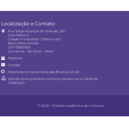
Localização e Contato
Rua Sérgio Buarque de Holanda, 290
Ciclo Básico II
Cidade Universitária "Zeferino Vaz"
Bairro Barão Geraldo
CEP 13083-859
Campinas - São Paulo - Brasil
Telefones
Contato
Horário de funcionamento das 8h45 às 22h30
Atendimento prioritário conforme previsto na
Lei 10048 de
11/08/2000
© 2026 - Diretoria Acadêmica da Unicamp