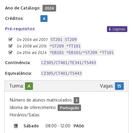
Ano de Catálogo:
2024
Créditos:
4
Pré-requisitos:
Legenda
ST201 ST209
De 2004 até 2007:
*ST209 *TT101
De 2008 até 2015:
*EB101 *EB103/*ST209 *TT101
De 2016 até 2024:
Continência:
CZ305/CT401/TE341/TS443
Equivalência:
CZ305/CT401/TS443
Turma:
Vagas:
A
15
Número de alunos matriculados:
1
Idioma de oferecimento:
Português
Horários/Salas:
Sábado
08:00 - 12:00
PA06