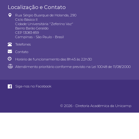
Localização e Contato
Rua Sérgio Buarque de Holanda, 290
Ciclo Básico II
Cidade Universitária "Zeferino Vaz"
Bairro Barão Geraldo
CEP 13083-859
Campinas - São Paulo - Brasil
Telefones
Contato
Horário de funcionamento das 8h45 às 22h30
Atendimento prioritário conforme previsto na
Lei 10048 de 11/08/2000
Siga-nos no Facebook
© 2026 - Diretoria Acadêmica da Unicamp