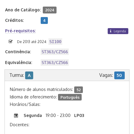
Ano de Catálogo:
2024
Créditos:
4
Pré-requisitos:
Legenda
SI100
De 2013 até 2024:
Continência:
ST363/CZ566
Equivalência:
ST363/CZ566
Turma:
Vagas:
A
50
Número de alunos matriculados:
52
Idioma de oferecimento:
Português
Horários/Salas:
Segunda
19:00 - 23:00
LP03
Docentes: