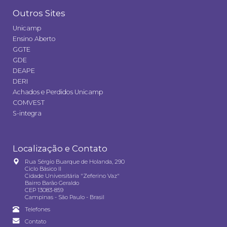
Outros Sites
Unicamp
Ensino Aberto
GGTE
GDE
DEAPE
DERI
Achados e Perdidos Unicamp
COMVEST
S-integra
Localização e Contato
Rua Sérgio Buarque de Holanda, 290
Ciclo Básico II
Cidade Universitária "Zeferino Vaz"
Bairro Barão Geraldo
CEP 13083-859
Campinas - São Paulo - Brasil
Telefones
Contato