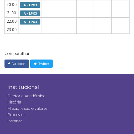
20:00
A - LP03
21:00
A - LP03
22:00
A - LP03
23:00
Compartilhar:
Facebook
Twitter
Institucional
Diretoria Acadêmica
História
Missão, visão e valores
Processos
Intranet