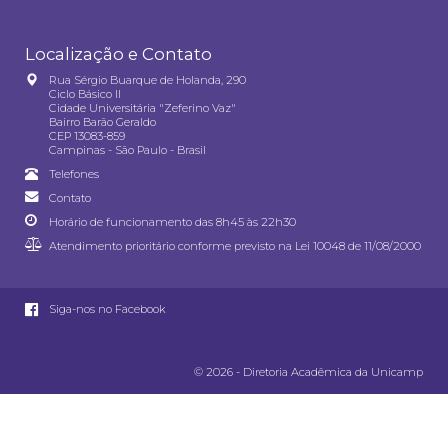
Localização e Contato
Rua Sérgio Buarque de Holanda, 290
Ciclo Básico II
Cidade Universitária "Zeferino Vaz"
Bairro Barão Geraldo
CEP 13083-859
Campinas - São Paulo - Brasil
Telefones
Contato
Horário de funcionamento das 8h45 às 22h30
Atendimento prioritário conforme previsto na
Lei 10048 de 11/08/2000
Siga-nos no Facebook
© 2026 - Diretoria Acadêmica da Unicamp