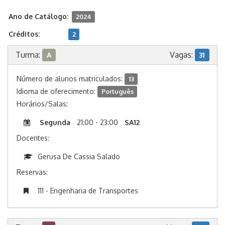
Ano de Catálogo:
2024
Créditos:
2
Turma:
Vagas:
A
31
Número de alunos matriculados:
13
Idioma de oferecimento:
Português
Horários/Salas:
Segunda
21:00 - 23:00
SA12
Docentes:
Gerusa De Cassia Salado
Reservas:
111 - Engenharia de Transportes