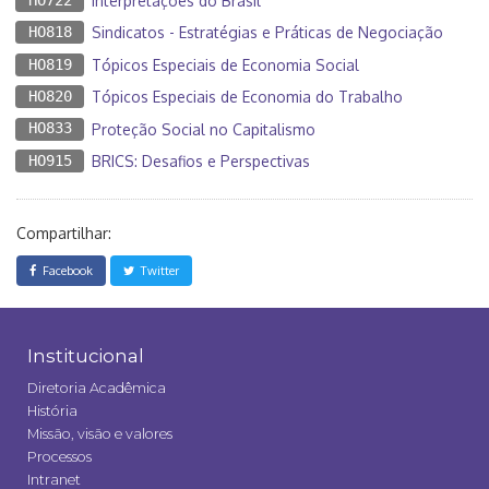
Interpretações do Brasil
HO818
Sindicatos - Estratégias e Práticas de Negociação
HO819
Tópicos Especiais de Economia Social
HO820
Tópicos Especiais de Economia do Trabalho
HO833
Proteção Social no Capitalismo
HO915
BRICS: Desafios e Perspectivas
Compartilhar:
Facebook
Twitter
Institucional
Diretoria Acadêmica
História
Missão, visão e valores
Processos
Intranet