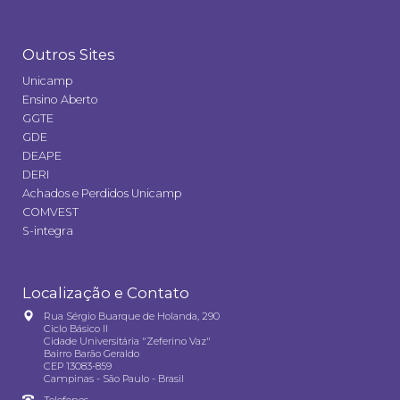
Outros Sites
Unicamp
Ensino Aberto
GGTE
GDE
DEAPE
DERI
Achados e Perdidos Unicamp
COMVEST
S-integra
Localização e Contato
Rua Sérgio Buarque de Holanda, 290
Ciclo Básico II
Cidade Universitária "Zeferino Vaz"
Bairro Barão Geraldo
CEP 13083-859
Campinas - São Paulo - Brasil