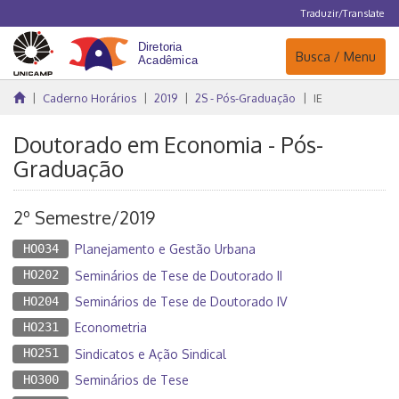
Traduzir/Translate
Navegação
Busca / Menu
Caderno Horários
2019
2S - Pós-Graduação
IE
Doutorado em Economia - Pós-
Graduação
2º Semestre/2019
HO034
Planejamento e Gestão Urbana
HO202
Seminários de Tese de Doutorado II
HO204
Seminários de Tese de Doutorado IV
HO231
Econometria
HO251
Sindicatos e Ação Sindical
HO300
Seminários de Tese