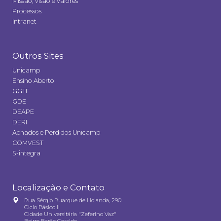
Missão, visão e valores
Processos
Intranet
Outros Sites
Unicamp
Ensino Aberto
GGTE
GDE
DEAPE
DERI
Achados e Perdidos Unicamp
COMVEST
S-integra
Localização e Contato
Rua Sérgio Buarque de Holanda, 290
Ciclo Básico II
Cidade Universitária "Zeferino Vaz"