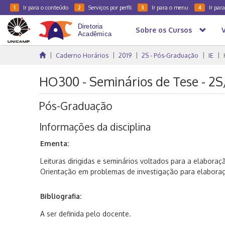
Ir para o conteúdo
Serviços por perfil
Ir para o menu
Ir par
1
2
3
4
Sobre os Cursos
Caderno Horários
2019
2S - Pós-Graduação
IE
HO300 - Seminários de Tese - 2S
Pós-Graduação
Informações da disciplina
Ementa:
Leituras dirigidas e seminários voltados para a elaboraç
Orientação em problemas de investigação para elaboraç
Bibliografia:
A ser definida pelo docente.