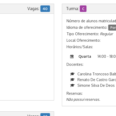
Vagas:
Turma:
40
C
Número de alunos matricula
Idioma de oferecimento:
Por
Tipo Oferecimento:
Regular
Local Oferecimento:
Horários/Salas:
Quarta
14:00 - 18:
Docentes:
Carolina Troncoso Bal
Renato De Castro Garc
Simone Silva De Deos
Reservas:
Não possui reservas.