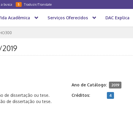
a a busca
Traduzir/Translate
5
Vida Acadêmica
Serviços Oferecidos
DAC Explica
HO300
/2019
Ano de Catálogo:
2019
ão de dissertação ou tese.
Créditos:
4
ão de dissertação ou tese.