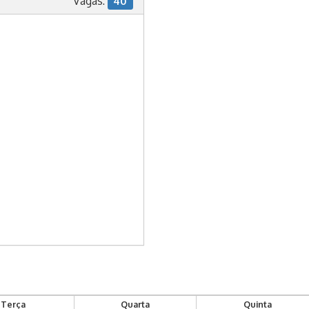
Vagas:
40
Terça
Quarta
Quinta