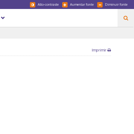
Alto-contraste
Aumentar fonte
Diminuir fonte
Imprimir