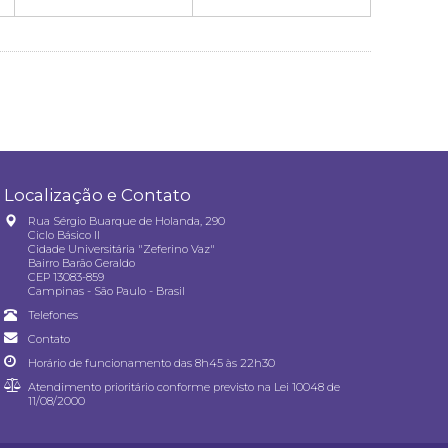
Localização e Contato
Rua Sérgio Buarque de Holanda, 290
Ciclo Básico II
Cidade Universitária "Zeferino Vaz"
Bairro Barão Geraldo
CEP 13083-859
Campinas - São Paulo - Brasil
Telefones
Contato
Horário de funcionamento das 8h45 às 22h30
Atendimento prioritário conforme previsto na
Lei 10048 de
11/08/2000