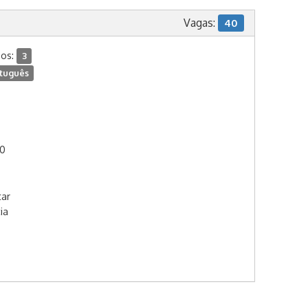
Vagas:
40
dos:
3
tuguês
00
tar
ia