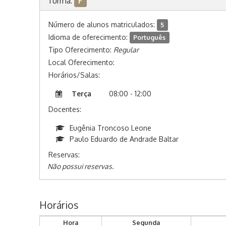
Turma:
F
Número de alunos matriculados:
5
Idioma de oferecimento:
Português
Tipo Oferecimento:
Regular
Local Oferecimento:
Horários/Salas:
Terça
08:00 - 12:00
Docentes:
Eugênia Troncoso Leone
Paulo Eduardo de Andrade Baltar
Reservas:
Não possui reservas.
Horários
Hora
Segunda