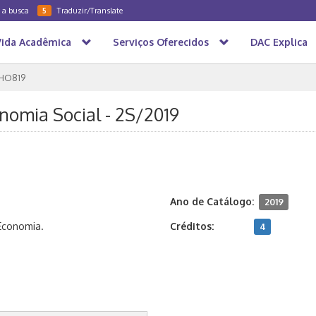
a a busca
Traduzir/Translate
5
Vida Acadêmica
Serviços Oferecidos
DAC Explica
HO819
nomia Social - 2S/2019
Ano de Catálogo:
2019
 Economia.
Créditos:
4