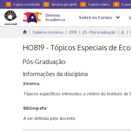
Ir para o conteúdo
Serviços por perfil
Ir para o menu
Ir par
1
2
3
4
Sobre os Cursos
Caderno Horários
2019
2S - Pós-Graduação
IE
HO819 - Tópicos Especiais de Eco
Pós-Graduação
Informações da disciplina
Ementa:
Tópicos específicos oferecidos a critério do Instituto de
Bibliografia:
A ser definida pelo docente.