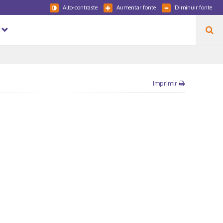
Alto-contraste
Aumentar fonte
Diminuir fonte
Imprimir