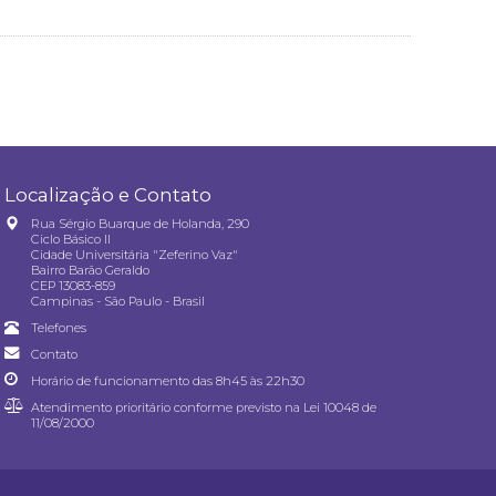
Localização e Contato
Rua Sérgio Buarque de Holanda, 290
Ciclo Básico II
Cidade Universitária "Zeferino Vaz"
Bairro Barão Geraldo
CEP 13083-859
Campinas - São Paulo - Brasil
Telefones
Contato
Horário de funcionamento das 8h45 às 22h30
Atendimento prioritário conforme previsto na
Lei 10048 de
11/08/2000