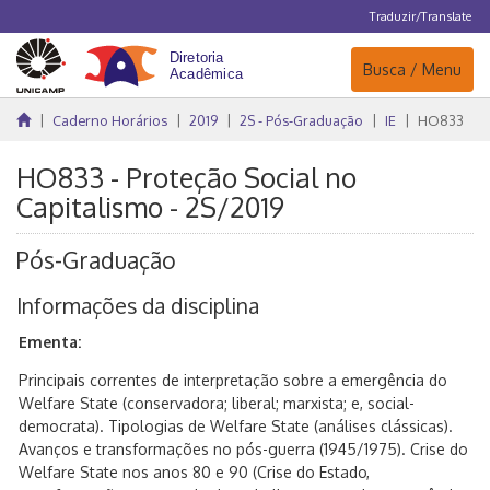
Traduzir/Translate
Navegação
Busca / Menu
Caderno Horários
2019
2S - Pós-Graduação
IE
HO833
HO833 - Proteção Social no
Capitalismo - 2S/2019
Pós-Graduação
Informações da disciplina
Ementa:
Principais correntes de interpretação sobre a emergência do
Welfare State (conservadora; liberal; marxista; e, social-
democrata). Tipologias de Welfare State (análises clássicas).
Avanços e transformações no pós-guerra (1945/1975). Crise do
Welfare State nos anos 80 e 90 (Crise do Estado,