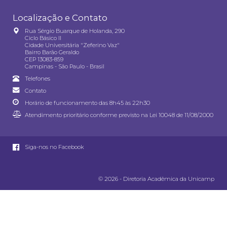
Localização e Contato
Rua Sérgio Buarque de Holanda, 290
Ciclo Básico II
Cidade Universitária "Zeferino Vaz"
Bairro Barão Geraldo
CEP 13083-859
Campinas - São Paulo - Brasil
Telefones
Contato
Horário de funcionamento das 8h45 às 22h30
Atendimento prioritário conforme previsto na
Lei 10048 de 11/08/2000
Siga-nos no Facebook
© 2026 - Diretoria Acadêmica da Unicamp