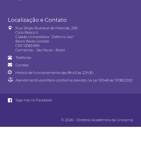
Localização e Contato
Rua Sérgio Buarque de Holanda, 290
Ciclo Básico II
Cidade Universitária "Zeferino Vaz"
Bairro Barão Geraldo
CEP 13083-859
Campinas - São Paulo - Brasil
Telefones
Contato
Horário de funcionamento das 8h45 às 22h30
Atendimento prioritário conforme previsto na
Lei 10048 de 11/08/2000
Siga-nos no Facebook
© 2026 - Diretoria Acadêmica da Unicamp