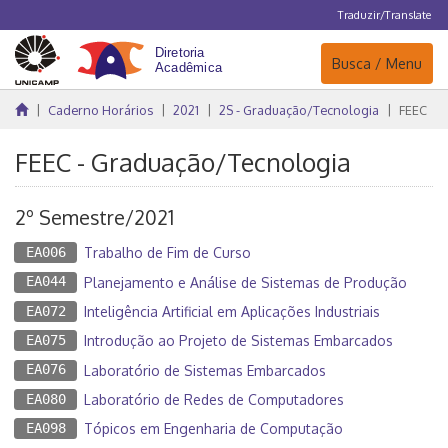
Traduzir/Translate
Navegação
Busca / Menu
Caderno Horários
2021
2S - Graduação/Tecnologia
FEEC
FEEC - Graduação/Tecnologia
2º Semestre/2021
EA006
Trabalho de Fim de Curso
EA044
Planejamento e Análise de Sistemas de Produção
EA072
Inteligência Artificial em Aplicações Industriais
EA075
Introdução ao Projeto de Sistemas Embarcados
EA076
Laboratório de Sistemas Embarcados
EA080
Laboratório de Redes de Computadores
EA098
Tópicos em Engenharia de Computação