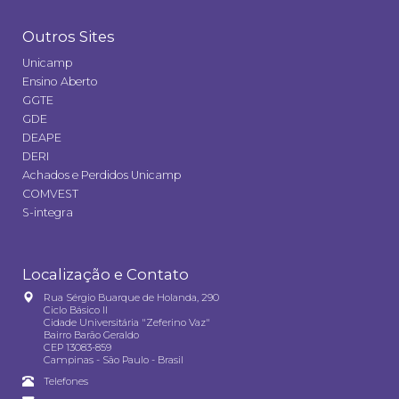
Outros Sites
Unicamp
Ensino Aberto
GGTE
GDE
DEAPE
DERI
Achados e Perdidos Unicamp
COMVEST
S-integra
Localização e Contato
Rua Sérgio Buarque de Holanda, 290
Ciclo Básico II
Cidade Universitária "Zeferino Vaz"
Bairro Barão Geraldo
CEP 13083-859
Campinas - São Paulo - Brasil
Telefones