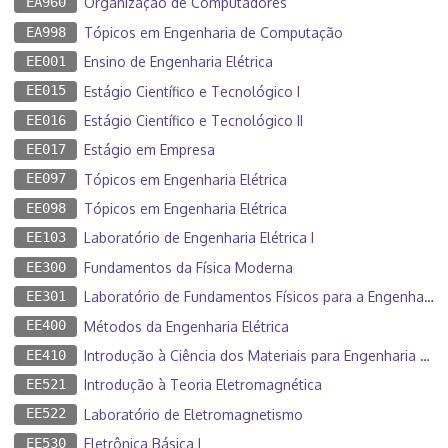
EA960
Organização de Computadores
EA998
Tópicos em Engenharia de Computação
EE001
Ensino de Engenharia Elétrica
EE015
Estágio Científico e Tecnológico I
EE016
Estágio Científico e Tecnológico II
EE017
Estágio em Empresa
EE097
Tópicos em Engenharia Elétrica
EE098
Tópicos em Engenharia Elétrica
EE103
Laboratório de Engenharia Elétrica I
EE300
Fundamentos da Física Moderna
EE301
Laboratório de Fundamentos Físicos para a Engenharia Elétrica
EE400
Métodos da Engenharia Elétrica
EE410
Introdução à Ciência dos Materiais para Engenharia Elétrica
EE521
Introdução à Teoria Eletromagnética
EE522
Laboratório de Eletromagnetismo
EE530
Eletrônica Básica I