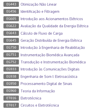
EG443
Otimização Não Linear
EG456
Identificação e Filtragem
EG605
Introdução aos Acionamentos Elétricos
EG622
Avaliação da Qualidade da Energia Elétrica
EG643
Cálculo de Fluxo de Carga
EG645
Geração Distribuída de Energia Elétrica
EG750
Introdução à Engenharia de Reabilitação
EG751
Instrumentação Biomédica Avançada
EG752
Transdução e Instrumentação Biomédica
EG933
Introdução às Comunicações Digitais
EG938
Engenharia de Som I: Eletroacústica
EG950
Processamento Digital de Sinais
EG960
Teoria da Informação
ET016
Eletrotécnica
ET017
Circuitos e Eletrotécnica