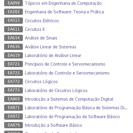
EA099
Tópicos em Engenharia de Computação
EA202
Engenharia de Software: Teoria e Prática
EA513
Circuitos Elétricos
EA611
Circuitos II
EA614
Análise de Sinais
EA616
Análise Linear de Sistemas
EA619
Laboratório de Análise Linear
EA721
Princípios de Controle e Servomecanismo
EA722
Laboratório de Controle e Servomecanismo
EA772
Circuitos Lógicos
EA773
Laboratório de Circuitos Lógicos
EA869
Introdução a Sistemas de Computação Digital
EA871
Laboratório de Programação Básica de Sistemas Digitais
EA872
Laboratório de Programação de Software Básico
EA879
Introdução a Software Básico