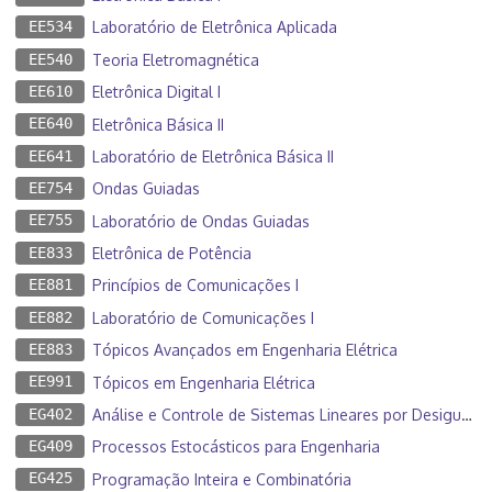
EE534
Laboratório de Eletrônica Aplicada
EE540
Teoria Eletromagnética
EE610
Eletrônica Digital I
EE640
Eletrônica Básica II
EE641
Laboratório de Eletrônica Básica II
EE754
Ondas Guiadas
EE755
Laboratório de Ondas Guiadas
EE833
Eletrônica de Potência
EE881
Princípios de Comunicações I
EE882
Laboratório de Comunicações I
EE883
Tópicos Avançados em Engenharia Elétrica
EE991
Tópicos em Engenharia Elétrica
EG402
Análise e Controle de Sistemas Lineares por Desigualdades Matriciais Lineares
EG409
Processos Estocásticos para Engenharia
EG425
Programação Inteira e Combinatória