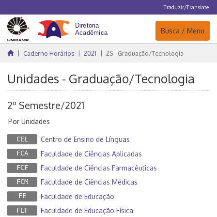
Traduzir/Translate
Navegação
Busca / Menu
Caderno Horários
2021
2S - Graduação/Tecnologia
Unidades - Graduação/Tecnologia
2º Semestre/2021
Por Unidades
CEL
Centro de Ensino de Línguas
FCA
Faculdade de Ciências Aplicadas
FCF
Faculdade de Ciências Farmacêuticas
FCM
Faculdade de Ciências Médicas
FE
Faculdade de Educação
FEF
Faculdade de Educação Física