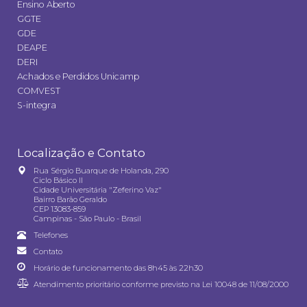
Ensino Aberto
GGTE
GDE
DEAPE
DERI
Achados e Perdidos Unicamp
COMVEST
S-integra
Localização e Contato
Rua Sérgio Buarque de Holanda, 290
Ciclo Básico II
Cidade Universitária "Zeferino Vaz"
Bairro Barão Geraldo
CEP 13083-859
Campinas - São Paulo - Brasil
Telefones
Contato
Horário de funcionamento das 8h45 às 22h30
Atendimento prioritário conforme previsto na
Lei 10048 de 11/08/2000