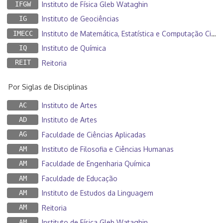
IFGW
Instituto de Física Gleb Wataghin
IG
Instituto de Geociências
IMECC
Instituto de Matemática, Estatística e Computação Científica
IQ
Instituto de Química
REIT
Reitoria
Por Siglas de Disciplinas
AC
Instituto de Artes
AD
Instituto de Artes
AG
Faculdade de Ciências Aplicadas
AM
Instituto de Filosofia e Ciências Humanas
AM
Faculdade de Engenharia Química
AM
Faculdade de Educação
AM
Instituto de Estudos da Linguagem
AM
Reitoria
AM
Instituto de Física Gleb Wataghin