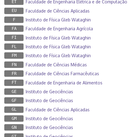
ET
Faculdade de Engenharia Elétrica e de Computação
EU
Faculdade de Ciências Aplicadas
F
Instituto de Física Gleb Wataghin
FA
Faculdade de Engenharia Agrícola
FI
Instituto de Física Gleb Wataghin
FL
Instituto de Física Gleb Wataghin
FM
Instituto de Física Gleb Wataghin
FN
Faculdade de Ciências Médicas
FR
Faculdade de Ciências Farmacêuticas
FT
Faculdade de Engenharia de Alimentos
GE
Instituto de Geociências
GF
Instituto de Geociências
GL
Faculdade de Ciências Aplicadas
GM
Instituto de Geociências
GN
Instituto de Geociências
GT
Instituto de Geociências