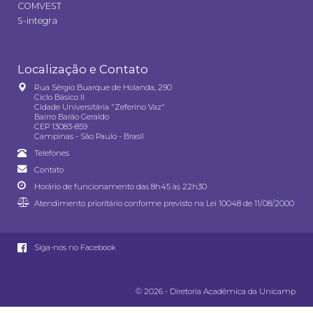
COMVEST
S-integra
Localização e Contato
Rua Sérgio Buarque de Holanda, 290
Ciclo Básico II
Cidade Universitária "Zeferino Vaz"
Bairro Barão Geraldo
CEP 13083-859
Campinas - São Paulo - Brasil
Telefones
Contato
Horário de funcionamento das 8h45 às 22h30
Atendimento prioritário conforme previsto na
Lei 10048 de 11/08/2000
Siga-nos no Facebook
© 2026 - Diretoria Acadêmica da Unicamp