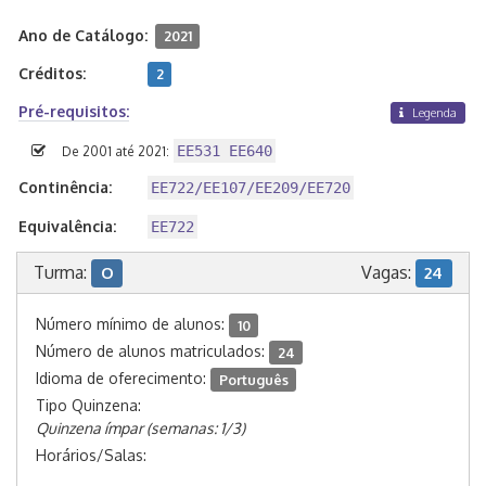
Ano de Catálogo:
2021
Créditos:
2
Pré-requisitos:
Legenda
EE531 EE640
De 2001 até 2021:
Continência:
EE722/EE107/EE209/EE720
Equivalência:
EE722
Turma:
Vagas:
O
24
Número mínimo de alunos:
10
Número de alunos matriculados:
24
Idioma de oferecimento:
Português
Tipo Quinzena:
Quinzena ímpar (semanas: 1/3)
Horários/Salas: