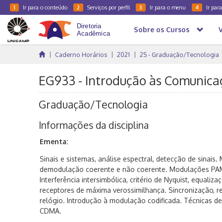
Ir para o conteúdo
Serviços por perfil
Ir para o menu
Ir par
1
2
3
4
Sobre os Cursos
Caderno Horários
2021
2S - Graduação/Tecnologia
EG933 - Introdução às Comunicaç
Graduação/Tecnologia
Informações da disciplina
Ementa:
Sinais e sistemas, análise espectral, detecção de sinai
demodulação coerente e não coerente. Modulações PAM
Interferência intersimbólica, critério de Nyquist, equalizaç
receptores de máxima verossimilhança. Sincronização, 
relógio. Introdução à modulação codificada. Técnicas d
CDMA.