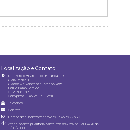
Localização e Contato
Rua Sérgio Buarque de Holanda, 290
Ciclo Básico II
Cidade Universitária "Zeferino Vaz"
Bairro Barão Geraldo
CEP 13083-859
Campinas - São Paulo - Brasil
Telefones
Contato
Horário de funcionamento das 8h45 às 22h30
Atendimento prioritário conforme previsto na
Lei 10048 de
11/08/2000