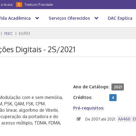
a a busca
Traduzir/Translate
5
Vida Acadêmica
Serviços Oferecidos
DAC Explica
FEEC
EG933
ões Digitais - 2S/2021
Ano de Catálogo:
2021
s. Modulação com e sem memória,
Créditos:
4
, PSK, QAM, FSK, CPM.
Pré-requisitos:
ão linear, algorítmo de Viterbi,
recuperação da portadora e do
AA460 E
De 2007 até 2021:
e acesso múltiplo, TDMA, FDMA,