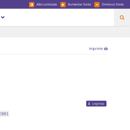
Alto-contraste
Aumentar fonte
Diminuir fonte
Imprimir
Legenda
E881