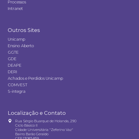
Processos
Intranet
Outros Sites
Unicamp
Ensino Aberto
GGTE
GDE
DEAPE
DERI
Achados e Perdidos Unicamp
COMVEST
S-integra
Localização e Contato
Rua Sérgio Buarque de Holanda, 290
Ciclo Básico II
Cidade Universitária "Zeferino Vaz"
Bairro Barão Geraldo
CEP 13083-859