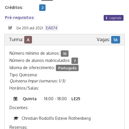
Créditos:
2
Pré-requisitos:
Legenda
EA074
De 2011 até 2021:
Turma:
Vagas:
A
16
Número mínimo de alunos:
10
Número de alunos matriculados:
7
Idioma de oferecimento:
Português
Tipo Quinzena:
Quinzena ímpar (semanas: 1/3)
Horários/Salas:
Quinta
14:00 - 18:00
LE25
Docentes:
Christian Rodolfo Esteve Rothenberg
Reservas: