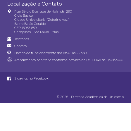
Localização e Contato
Rua Sérgio Buarque de Holanda, 290
Ciclo Básico II
Cidade Universitária "Zeferino Vaz"
Bairro Barão Geraldo
CEP 13083-859
Campinas - São Paulo - Brasil
Telefones
Contato
Horário de funcionamento das 8h45 às 22h30
Atendimento prioritário conforme previsto na
Lei 10048 de 11/08/2000
Siga-nos no Facebook
© 2026 - Diretoria Acadêmica da Unicamp