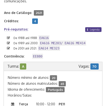
comunicações.
Ano de Catálogo:
2021
Créditos:
4
Pré-requisitos:
Legenda
EA616
De 1988 até 1988:
EA616 ME203/ EA616 ME414
De 1989 até 2000:
EA614 ME323
De 2001 até 2021:
Continência:
EE880
Turma:
Vagas:
A
70
Número mínimo de alunos:
20
Número de alunos matriculados:
65
Idioma de oferecimento:
Português
Horários/Salas:
Terça
10:00 - 12:00
PE11