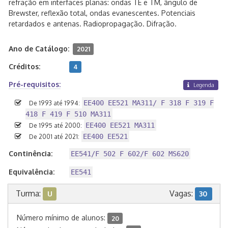
refração em interfaces planas: ondas TE e TM, ângulo de
Brewster, reflexão total, ondas evanescentes. Potenciais
retardados e antenas. Radiopropagação. Difração.
Ano de Catálogo:
2021
Créditos:
4
Pré-requisitos:
Legenda
EE400 EE521 MA311/ F 318 F 319 F
De 1993 até 1994:
418 F 419 F 510 MA311
EE400 EE521 MA311
De 1995 até 2000:
EE400 EE521
De 2001 até 2021:
Continência:
EE541/F 502 F 602/F 602 MS620
Equivalência:
EE541
Turma:
Vagas:
U
30
Número mínimo de alunos:
20