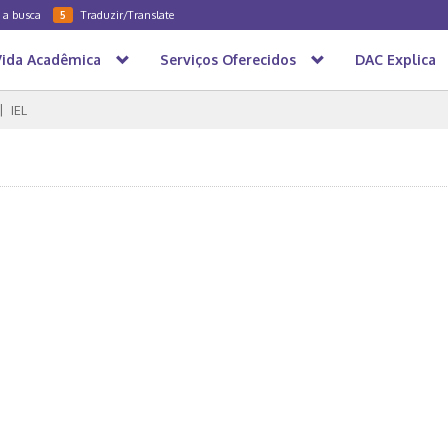
a a busca
Traduzir/Translate
5
Vida Acadêmica
Serviços Oferecidos
DAC Explica
IEL