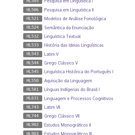
HL505
Pesquisa em Linguística I
HL506
Pesquisa em Linguística II
HL521
Modelos de Análise Fonológica
HL524
Semântica da Enunciação
HL532
Linguística Textual
HL533
História das Ideias Linguísticas
HL543
Latim V
HL544
Grego Clássico V
HL545
Linguística Histórica do Português I
HL550
Aquisição da Linguagem
HL581
Línguas Indígenas do Brasil I
HL631
Linguagem e Processos Cognitivos
HL743
Latim VII
HL744
Grego Clássico VII
HL902
Estudos Monográficos II
HL903
Estudos Monográficos III