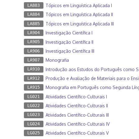
LA883
Tópicos em Linguística Aplicada I
LA884
Tópicos em Linguística Aplicada II
LA885
Tópicos em Linguística Aplicada III
LA904
Investigação Científica I
LA905
Investigação Científica II
LA906
Investigação Científica III
LA907
Monografia
LA910
Introdução aos Estudos do Português como Se
LA912
Produção e Avaliação de Materiais para o En
LA915
Monografia em Português como Segunda Língu
LG021
Atividades Científico-Culturais I
LG022
Atividades Científico-Culturais II
LG023
Atividades Científico-Culturais III
LG024
Atividades Científico-Culturais IV
LG025
Atividades Científico-Culturais V