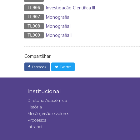
TL906
Investigação Científica III
TL907
Monografia
TL908
Monografia I
TL909
Monografia II
Compartilhar:
Facebook
Twitter
Institucional
Diretoria Acadêmica
História
Missão, visão e valores
Processos
Intranet