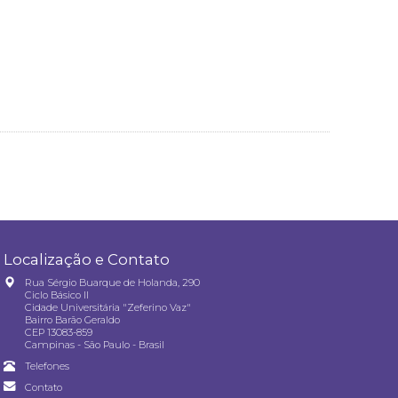
Localização e Contato
Rua Sérgio Buarque de Holanda, 290
Ciclo Básico II
Cidade Universitária "Zeferino Vaz"
Bairro Barão Geraldo
CEP 13083-859
Campinas - São Paulo - Brasil
Telefones
Contato