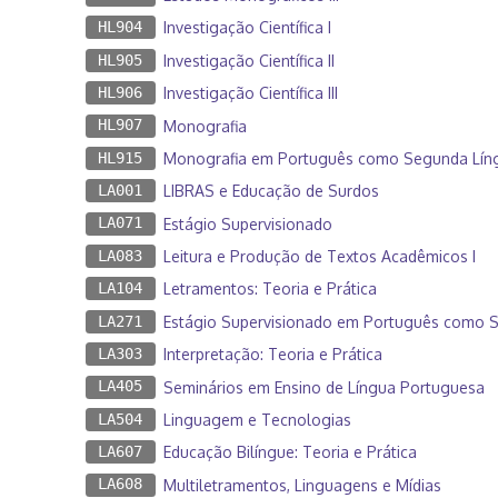
HL904
Investigação Científica I
HL905
Investigação Científica II
HL906
Investigação Científica III
HL907
Monografia
HL915
Monografia em Português como Segunda Língu
LA001
LIBRAS e Educação de Surdos
LA071
Estágio Supervisionado
LA083
Leitura e Produção de Textos Acadêmicos I
LA104
Letramentos: Teoria e Prática
LA271
Estágio Supervisionado em Português como Se
LA303
Interpretação: Teoria e Prática
LA405
Seminários em Ensino de Língua Portuguesa
LA504
Linguagem e Tecnologias
LA607
Educação Bilíngue: Teoria e Prática
LA608
Multiletramentos, Linguagens e Mídias