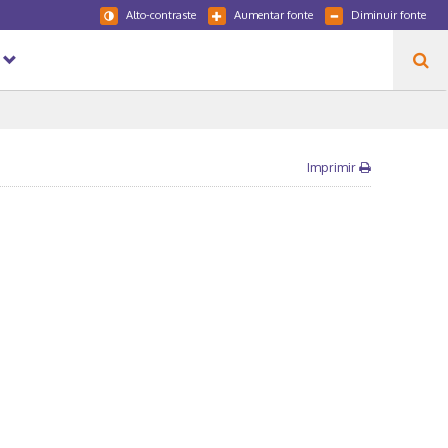
Alto-contraste
Aumentar fonte
Diminuir fonte
Imprimir