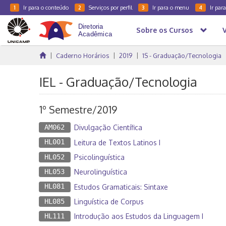
Ir para o conteúdo
Serviços por perfil
Ir para o menu
Ir par
1
2
3
4
Sobre os Cursos
Caderno Horários
2019
1S - Graduação/Tecnologia
IEL - Graduação/Tecnologia
1º Semestre/2019
AM062
Divulgação Científica
HL001
Leitura de Textos Latinos I
HL052
Psicolinguística
HL053
Neurolinguística
HL081
Estudos Gramaticais: Sintaxe
HL085
Linguística de Corpus
HL111
Introdução aos Estudos da Linguagem I