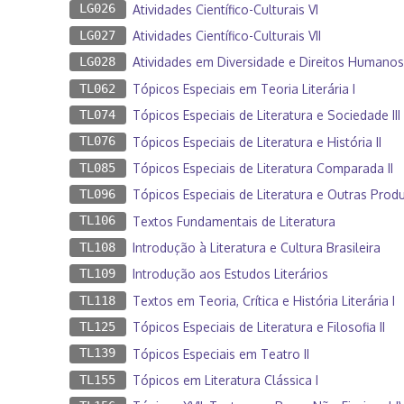
LG026
Atividades Científico-Culturais VI
LG027
Atividades Científico-Culturais VII
LG028
Atividades em Diversidade e Direitos Humanos
TL062
Tópicos Especiais em Teoria Literária I
TL074
Tópicos Especiais de Literatura e Sociedade III
TL076
Tópicos Especiais de Literatura e História II
TL085
Tópicos Especiais de Literatura Comparada II
TL096
Tópicos Especiais de Literatura e Outras Produ
TL106
Textos Fundamentais de Literatura
TL108
Introdução à Literatura e Cultura Brasileira
TL109
Introdução aos Estudos Literários
TL118
Textos em Teoria, Crítica e História Literária I
TL125
Tópicos Especiais de Literatura e Filosofia II
TL139
Tópicos Especiais em Teatro II
TL155
Tópicos em Literatura Clássica I