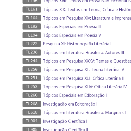
TL156
Tópicos XVII: Textos em Prosa Não-Ficcional I
TL161
Tópicos XIX: Textos em Teoria, Crítica e História
TL164
Tópicos em Pesquisa XIV: Literatura e Imprensa
TL192
Tópicos Especiais em Poesia III
TL194
Tópicos Especiais em Poesia V
TL222
Pesquisa XII: Historiografia Literária I
TL238
Tópicos em Literatura Brasileira: Autores III
TL244
Tópicos em Pesquisa XXXV: Temas e Questões d
TL250
Tópicos em Pesquisa XL: Teoria Literária IV
TL251
Tópicos em Pesquisa XLII: Crítica Literária II
TL253
Tópicos em Pesquisa XLIV: Crítica Literária IV
TL266
Tópicos Especiais em Editoração I
TL268
Investigação em Editoração I
TL618
Tópicos em Literatura Brasileira: Marginais I
TL904
Investigação Científica I
TL905
Investigação Científica II