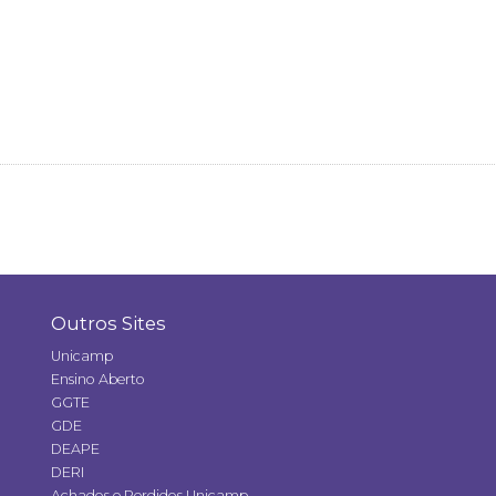
Outros Sites
Unicamp
Ensino Aberto
GGTE
GDE
DEAPE
DERI
Achados e Perdidos Unicamp