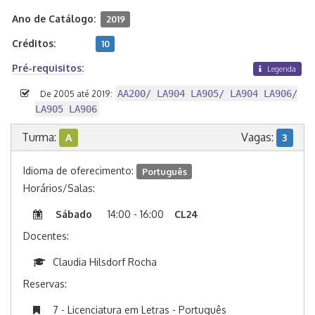
Ano de Catálogo:
2019
Créditos:
10
Pré-requisitos:
Legenda
AA200/ LA904 LA905/ LA904 LA906/
De 2005 até 2019:
LA905 LA906
Turma:
Vagas:
A
3
Idioma de oferecimento:
Português
Horários/Salas:
Sábado
14:00 - 16:00
CL24
Docentes:
Claudia Hilsdorf Rocha
Reservas:
7 - Licenciatura em Letras - Português