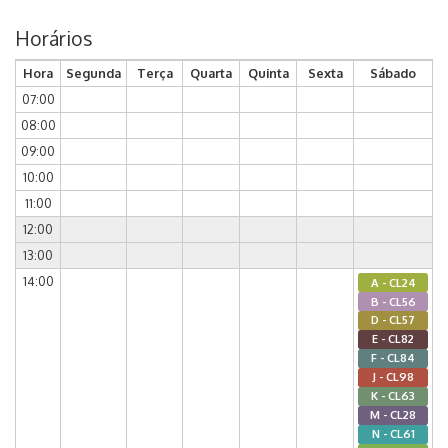
Horários
Hora
Segunda
Terça
Quarta
Quinta
Sexta
Sábado
07:00
08:00
09:00
10:00
11:00
12:00
13:00
14:00
A - CL24
B - CL56
D - CL57
E - CL82
F - CL84
J - CL98
K - CL63
M - CL28
N - CL61