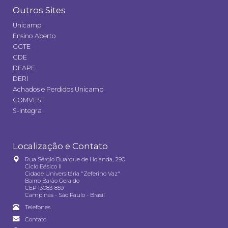
Outros Sites
Unicamp
Ensino Aberto
GGTE
GDE
DEAPE
DERI
Achados e Perdidos Unicamp
COMVEST
S-integra
Localização e Contato
Rua Sérgio Buarque de Holanda, 290
Ciclo Básico II
Cidade Universitária "Zeferino Vaz"
Bairro Barão Geraldo
CEP 13083-859
Campinas - São Paulo - Brasil
Telefones
Contato