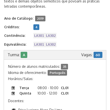
textos e demais objetos semióticos que povoam as práticas
letradas contemporâneas.
Ano de Catálogo:
2019
Créditos:
4
Continência:
LA301 LA302
Equivalência:
LA301 LA302
Turma:
Vagas:
A
60
Número de alunos matriculados:
35
Idioma de oferecimento:
Português
Horários/Salas:
Terça
08:00 - 10:00
CL01
Quinta
10:00 - 12:00
CL01
Docentes:
Erica Luciene Alves De Lima