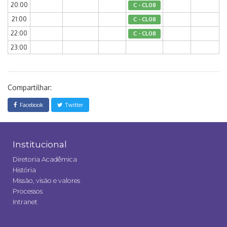
20:00
C - CL08
21:00
C - CL08
22:00
C - CL08
23:00
Compartilhar:
Facebook
Twitter
Institucional
Diretoria Acadêmica
História
Missão, visão e valores
Processos
Intranet