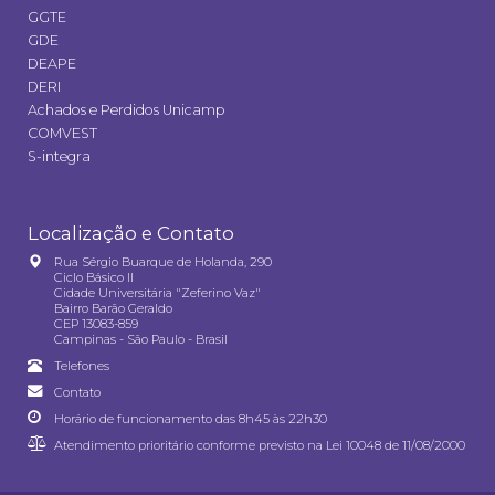
GGTE
GDE
DEAPE
DERI
Achados e Perdidos Unicamp
COMVEST
S-integra
Localização e Contato
Rua Sérgio Buarque de Holanda, 290
Ciclo Básico II
Cidade Universitária "Zeferino Vaz"
Bairro Barão Geraldo
CEP 13083-859
Campinas - São Paulo - Brasil
Telefones
Contato
Horário de funcionamento das 8h45 às 22h30
Atendimento prioritário conforme previsto na
Lei 10048 de 11/08/2000