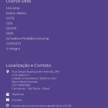
Outros Sites
Unicamp
Ensino Aberto
GGTE
GDE
DEAPE
DERI
Achados e Perdidos Unicamp
COMVEST
S-integra
Localização e Contato
Rua Sérgio Buarque de Holanda, 290
Ciclo Básico II
Cidade Universitária "Zeferino Vaz"
Bairro Barão Geraldo
CEP 13083-859
Campinas - São Paulo - Brasil
Telefones
Contato
Horário de funcionamento das 8h45 às 22h30