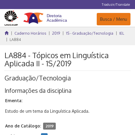
Traduzir/Translate
Navegação
Busca / Menu
Caderno Horários
2019
1S - Graduação/Tecnologia
IEL
LA884
LA884 - Tópicos em Linguística
Aplicada II - 1S/2019
Graduação/Tecnologia
Informações da disciplina
Ementa:
Estudo de um tema da Linguística Aplicada.
Ano de Catálogo:
2019