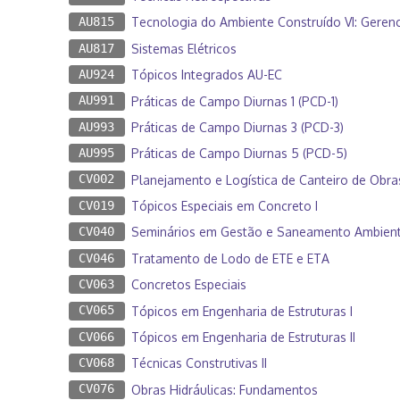
AU815
Tecnologia do Ambiente Construído VI: Geren
AU817
Sistemas Elétricos
AU924
Tópicos Integrados AU-EC
AU991
Práticas de Campo Diurnas 1 (PCD-1)
AU993
Práticas de Campo Diurnas 3 (PCD-3)
AU995
Práticas de Campo Diurnas 5 (PCD-5)
CV002
Planejamento e Logística de Canteiro de Obra
CV019
Tópicos Especiais em Concreto I
CV040
Seminários em Gestão e Saneamento Ambient
CV046
Tratamento de Lodo de ETE e ETA
CV063
Concretos Especiais
CV065
Tópicos em Engenharia de Estruturas I
CV066
Tópicos em Engenharia de Estruturas II
CV068
Técnicas Construtivas II
CV076
Obras Hidráulicas: Fundamentos