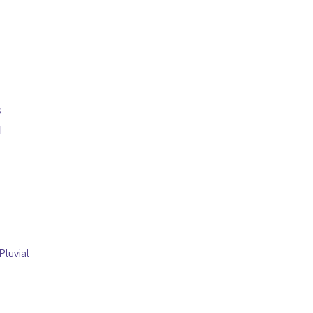
s
I
Pluvial