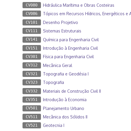
CV080
Hidráulica Marítima e Obras Costeiras
CV086
Tópicos em Recursos Hídricos, Energéticos e A
CV101
Desenho Projetivo
CV111
Sistemas Estruturais
CV141
Química para Engenharia Civil
CV151
Introdução à Engenharia Civil
CV301
Física para Engenharia Civil
CV312
Mecânica Geral
CV321
Topografia e Geodésia I
CV323
Topografia
CV332
Materiais de Construção Civil II
CV351
Introdução à Economia
CV501
Planejamento Urbano
CV511
Mecânica dos Sólidos II
CV521
Geotecnia I