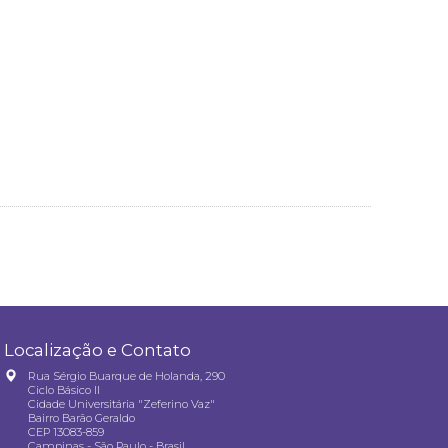
Localização e Contato
Rua Sérgio Buarque de Holanda, 290
Ciclo Básico II
Cidade Universitária "Zeferino Vaz"
Bairro Barão Geraldo
CEP 13083-859
Campinas - São Paulo - Brasil