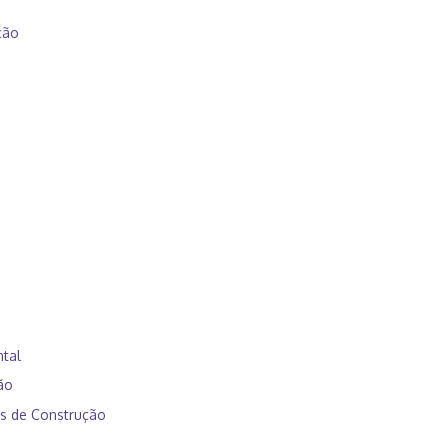
ção
tal
ão
is de Construção