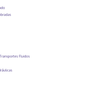
mado
obradas
Transportes Fluidos
ráulicas