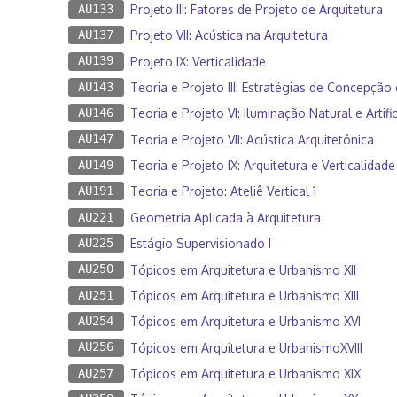
AU133
Projeto III: Fatores de Projeto de Arquitetura
AU137
Projeto VII: Acústica na Arquitetura
AU139
Projeto IX: Verticalidade
AU143
Teoria e Projeto III: Estratégias de Concepção
AU146
Teoria e Projeto VI: Iluminação Natural e Artifi
AU147
Teoria e Projeto VII: Acústica Arquitetônica
AU149
Teoria e Projeto IX: Arquitetura e Verticalidade
AU191
Teoria e Projeto: Ateliê Vertical 1
AU221
Geometria Aplicada à Arquitetura
AU225
Estágio Supervisionado I
AU250
Tópicos em Arquitetura e Urbanismo XII
AU251
Tópicos em Arquitetura e Urbanismo XIII
AU254
Tópicos em Arquitetura e Urbanismo XVI
AU256
Tópicos em Arquitetura e UrbanismoXVIII
AU257
Tópicos em Arquitetura e Urbanismo XIX