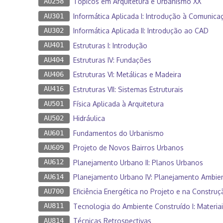
AU258
Tópicos em Arquitetura e Urbanismo XX
AU301
Informática Aplicada I: Introdução à Comunica
AU302
Informática Aplicada II: Introdução ao CAD
AU401
Estruturas I: Introdução
AU404
Estruturas IV: Fundações
AU406
Estruturas VI: Metálicas e Madeira
AU416
Estruturas VII: Sistemas Estruturais
AU501
Física Aplicada à Arquitetura
AU502
Hidráulica
AU601
Fundamentos do Urbanismo
AU609
Projeto de Novos Bairros Urbanos
AU612
Planejamento Urbano II: Planos Urbanos
AU614
Planejamento Urbano IV: Planejamento Ambien
AU700
Eficiência Energética no Projeto e na Construç
AU811
Tecnologia do Ambiente Construído I: Materia
AU814
Técnicas Retrospectivas