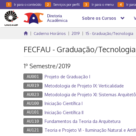
Ir para o conteúdo
Serviços por perfil
Ir para o menu
Ir par
1
2
3
4
Sobre os Cursos
Caderno Horários
2019
1S - Graduação/Tecnologia
FECFAU - Graduação/Tecnologia
1º Semestre/2019
AU001
Projeto de Graduação I
AU019
Metodologia de Projeto IX: Verticalidade
AU023
Metodologia de Projeto XI: Sistemas Arquitetô
AU100
Iniciação Científica I
AU101
Iniciação Científica II
AU110
Fundamentos da Teoria da Arquitetura
AU121
Teoria e Projeto VI - Iluminação Natural e Artif