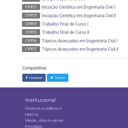
CV952
Iniciação Científica em Engenharia Civil I
CV953
Iniciação Científica em Engenharia Civil II
CV954
Trabalho Final de Curso I
CV955
Trabalho Final de Curso II
CV956
Tópicos Avançados em Engenharia Civil I
CV957
Tópicos Avançados em Engenharia Civil II
Compartilhar:
Facebook
Twitter
Institucional
Diretoria Acadêmica
História
Missão, visão e valores
Processos