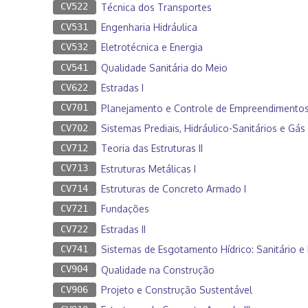
CV522
Técnica dos Transportes
CV531
Engenharia Hidráulica
CV532
Eletrotécnica e Energia
CV541
Qualidade Sanitária do Meio
CV622
Estradas I
CV701
Planejamento e Controle de Empreendimento
CV702
Sistemas Prediais, Hidráulico-Sanitários e Gás 
CV712
Teoria das Estruturas II
CV713
Estruturas Metálicas I
CV714
Estruturas de Concreto Armado I
CV721
Fundações
CV722
Estradas II
CV741
Sistemas de Esgotamento Hídrico: Sanitário e 
CV904
Qualidade na Construção
CV906
Projeto e Construção Sustentável