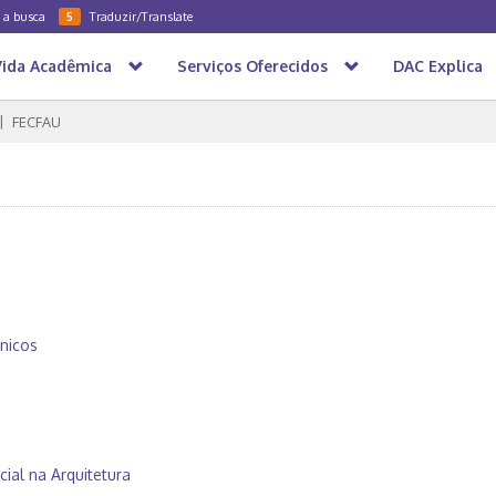
a a busca
Traduzir/Translate
5
Vida Acadêmica
Serviços Oferecidos
DAC Explica
FECFAU
nicos
icial na Arquitetura