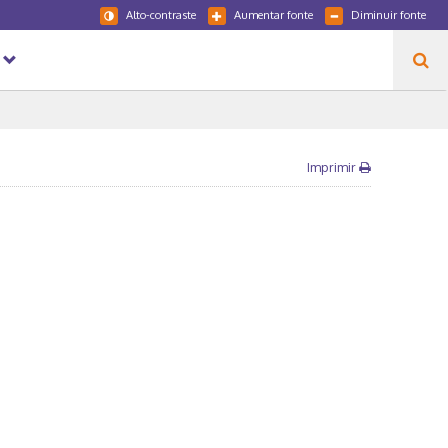
Alto-contraste
Aumentar fonte
Diminuir fonte
Imprimir