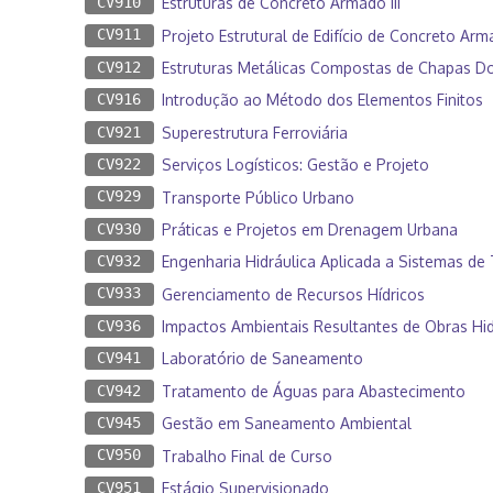
CV910
Estruturas de Concreto Armado III
CV911
Projeto Estrutural de Edifício de Concreto Ar
CV912
Estruturas Metálicas Compostas de Chapas D
CV916
Introdução ao Método dos Elementos Finitos
CV921
Superestrutura Ferroviária
CV922
Serviços Logísticos: Gestão e Projeto
CV929
Transporte Público Urbano
CV930
Práticas e Projetos em Drenagem Urbana
CV932
Engenharia Hidráulica Aplicada a Sistemas de 
CV933
Gerenciamento de Recursos Hídricos
CV936
Impactos Ambientais Resultantes de Obras Hid
CV941
Laboratório de Saneamento
CV942
Tratamento de Águas para Abastecimento
CV945
Gestão em Saneamento Ambiental
CV950
Trabalho Final de Curso
CV951
Estágio Supervisionado