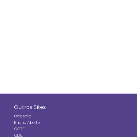
Outros Sites
Unicamp
Ensino Aberto
GGTE
GDE