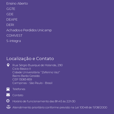
Ensino Aberto
GGTE
GDE
DEAPE
DERI
Achados e Perdidos Unicamp
COMVEST
S-integra
Localização e Contato
Rua Sérgio Buarque de Holanda, 290
Ciclo Básico II
Cidade Universitária "Zeferino Vaz"
Bairro Barão Geraldo
CEP 13083-859
Campinas - São Paulo - Brasil
Telefones
Contato
Horário de funcionamento das 8h45 às 22h30
Atendimento prioritário conforme previsto na
Lei 10048 de 11/08/2000