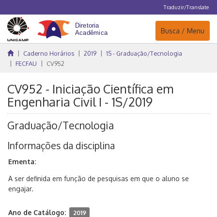
Traduzir/Translate
Navegação
Busca / Menu
Caderno Horários
2019
1S - Graduação/Tecnologia
FECFAU
CV952
CV952 - Iniciação Científica em
Engenharia Civil I - 1S/2019
Graduação/Tecnologia
Informações da disciplina
Ementa:
A ser definida em função de pesquisas em que o aluno se
engajar.
Ano de Catálogo:
2019